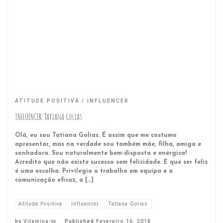
ATITUDE POSITIVA
INFLUENCER
INFLUENCER: Tatiana Golias
Olá, eu sou Tatiana Golias. É assim que me costumo
apresentar, mas na verdade sou também mãe, filha, amiga e
sonhadora. Sou naturalmente bem-disposta e enérgica!
Acredito que não existe sucesso sem felicidade. E que ser feliz
é uma escolha. Privilegio o trabalho em equipa e a
comunicação eficaz, a […]
Atitude Positiva
Influencer
Tatiana Golias
by
Vitamina-te
Published
Fevereiro 16, 2018