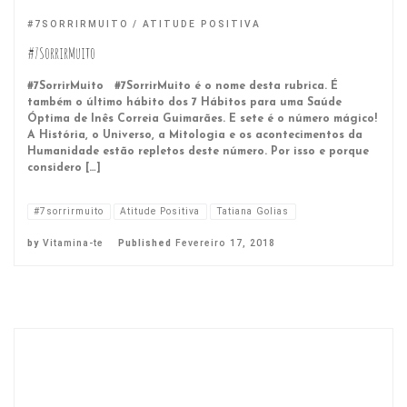
#7SORRIRMUITO
ATITUDE POSITIVA
#7SorrirMuito
#7SorrirMuito #7SorrirMuito é o nome desta rubrica. É
também o último hábito dos 7 Hábitos para uma Saúde
Óptima de Inês Correia Guimarães. E sete é o número mágico!
A História, o Universo, a Mitologia e os acontecimentos da
Humanidade estão repletos deste número. Por isso e porque
considero […]
#7sorrirmuito
Atitude Positiva
Tatiana Golias
by
Vitamina-te
Published
Fevereiro 17, 2018