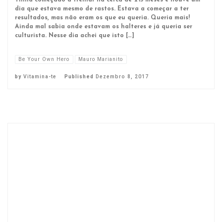
Tinha começado a treinar há cerca de 2\3 meses e houve um
dia que estava mesmo de rastos. Estava a começar a ter
resultados, mas não eram os que eu queria. Queria mais!
Ainda mal sabia onde estavam os halteres e já queria ser
culturista. Nesse dia achei que isto […]
Be Your Own Hero
Mauro Marianito
by
Vitamina-te
Published
Dezembro 8, 2017