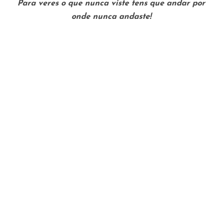
Para veres o que nunca viste tens que andar por
onde nunca andaste!
Related
Juliana n’A Corrida Mais
DESFAZER MITOS: O
Bela do Mundo
azeite não engorda?
Maio 29, 2019
Novembro 22, 2013
In "Na Primeira Pessoa"
In "Alimentação"
O Amor (Não) Escolhe
Dietas | Veggie Mind por
Margarida Pereira
Março 27, 2017
In "Veggie Mind"
Caminho de Santiago
recuperação fisica