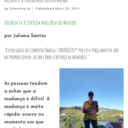
Juliana n’A Corrida Mais Bela do Mundo
by
Vitamina-te
|
Published
Maio 29, 2019
Juliana n’A Corrida Mais Bela do Mundo
por Juliana Santos
“Estou grata ao Complexo Ómega-3 NUTRILITe* por esta força mental que
me proporcionou, assim como o reforço da memória.”
As pessoas tendem
a achar que a
mudança é difícil. A
mudança é muito
rápida: ocorre no
momento em que