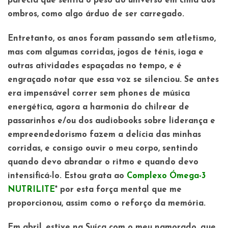
parecia que sentia o peso do universo em cima dos
ombros, como algo árduo de ser carregado.
Entretanto, os anos foram passando sem atletismo,
mas com algumas corridas, jogos de ténis, ioga e
outras atividades espaçadas no tempo, e é
engraçado notar que essa voz se silenciou. Se antes
era impensável correr sem phones de música
energética, agora a harmonia do chilrear de
passarinhos e/ou dos audiobooks sobre liderança e
empreendedorismo fazem a delícia das minhas
corridas, e consigo ouvir o meu corpo, sentindo
quando devo abrandar o ritmo e quando devo
intensificá-lo. Estou grata ao
Complexo Ómega-3
NUTRILITE
* por esta força mental que me
proporcionou, assim como o reforço da memória.
Em abril, estive na Suíça com o meu namorado, que