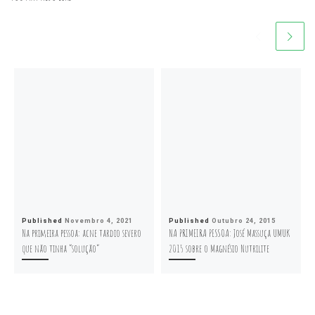
Published
Novembro 4, 2021
Published
Outubro 24, 2015
Na primeira pessoa: acne tardio severo
NA PRIMEIRA PESSOA: José Massuça UMUK
que não tinha “solução”
2015 sobre o Magnésio Nutrilite