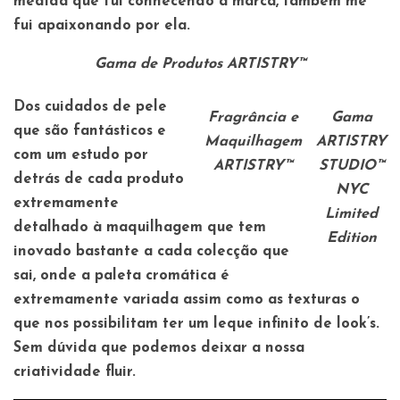
medida que fui conhecendo a marca, também me
fui apaixonando por ela.
Gama de Produtos ARTISTRY™
Dos cuidados de pele
Fragrância e
Gama
que são fantásticos e
Maquilhagem
ARTISTRY
com um estudo por
ARTISTRY™
STUDIO™
detrás de cada produto
NYC
extremamente
Limited
detalhado à maquilhagem que tem
Edition
inovado bastante a cada colecção que
sai, onde a paleta cromática é
extremamente variada assim como as texturas o
que nos possibilitam ter um leque infinito de look’s.
Sem dúvida que podemos deixar a nossa
criatividade fluir.