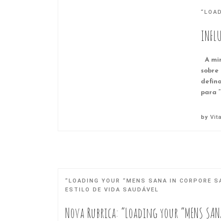
“LOA
INFLU
A min
sobre
defin
para “
by
Vit
“LOADING YOUR “MENS SANA IN CORPORE S
ESTILO DE VIDA SAUDÁVEL
Nova Rubrica: “Loading your “MENS SAN