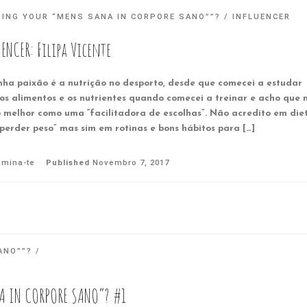
DING YOUR “MENS SANA IN CORPORE SANO””?
INFLUENCER
ENCER: Filipa Vicente
ha paixão é a nutrição no desporto, desde que comecei a estudar
 os alimentos e os nutrientes quando comecei a treinar e acho que
o melhor como uma “facilitadora de escolhas”. Não acredito em die
perder peso” mas sim em rotinas e bons hábitos para […]
amina-te
Published
Novembro 7, 2017
ANO””?
A IN CORPORE SANO”? #1