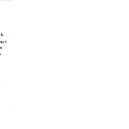
 de
mpra
a
a