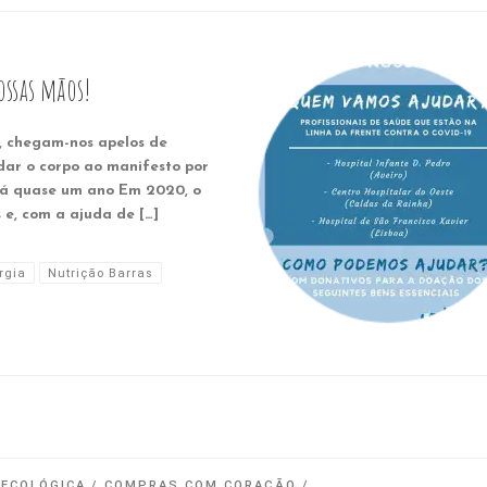
ossas mãos!
s, chegam-nos apelos de
 dar o corpo ao manifesto por
 há quase um ano Em 2020, o
, com a ajuda de […]
rgia
Nutrição Barras
 ECOLÓGICA
COMPRAS COM CORAÇÃO