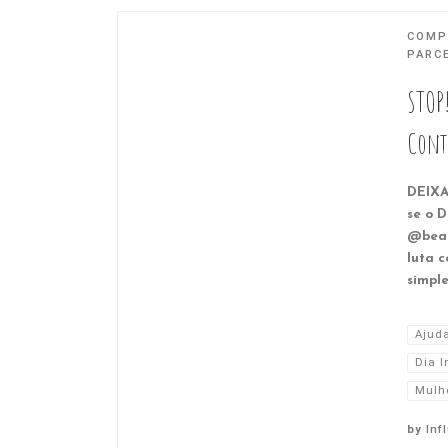
COMP
PARC
STOP
Contr
DEIX
se o D
@beau
luta 
simple
Ajud
Dia I
Mulh
by
Inf