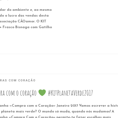
idar do ambiente e, ao mesmo
do o lucro das vendas desta
ssociação CÃOamor. O KIT
+ Frasco Bisnaga com Gatilho
RAS COM CORAÇÃO
ra com o coração
#KitPlanetaVerde2017
nha «Compra com o Coração» Janeiro 2017 Vamos escrever a hist
 planeta mais verde? O mundo só muda, quando nós mudamos! A
nha «Compra Com o Coração» permite-te fazer escolhas mais