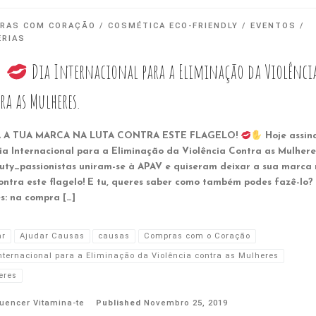
RAS COM CORAÇÃO
COSMÉTICA ECO-FRIENDLY
EVENTOS
ERIAS
!
Dia Internacional para a Eliminação da Violênci
a as Mulheres.
A A TUA MARCA NA LUTA CONTRA ESTE FLAGELO!
Hoje assin
ia Internacional para a Eliminação da Violência Contra as Mulhere
ty_passionistas uniram-se à APAV e quiseram deixar a sua marca
contra este flagelo! E tu, queres saber como também podes fazê-lo?
s: na compra […]
ar
Ajudar Causas
causas
Compras com o Coração
nternacional para a Eliminação da Violência contra as Mulheres
eres
luencer Vitamina-te
Published
Novembro 25, 2019