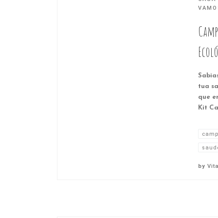
VAMO
Camp
Ecol
Sabia
tua s
que e
Kit C
camp
saude
by
Vit