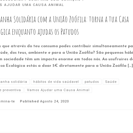
S AJUDAR UMA CAUSA ANIMAL
anha Solidária com a União Zoófila: torna a tua Casa
ógica enquanto ajudas os Patudos
s que através do teu consumo podes contribuir simultaneamente pa
aúde, dos teus, ambiente e para a União Zoófila? São pequenos háb
m sociedade têm um impacto enorme em todos nós. Ao usufruires de
asa Ecológica estás a doar 5€ diretamente para a União Zoófila […]
anha solidária
hábitos de vida saúdavel
patudos
Saúde
 preventiva
Vamos Ajudar uma Causa Animal
amina-te
Published
Agosto 24, 2020