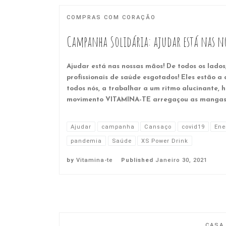
COMPRAS COM CORAÇÃO
Campanha Solidária: ajudar está nas n
Ajudar está nas nossas mãos! De todos os lado
profissionais de saúde esgotados! Eles estão a
todos nós, a trabalhar a um ritmo alucinante,
movimento VITAMINA-TE arregaçou as mangas e
Ajudar
campanha
Cansaço
covid19
Ene
pandemia
Saúde
XS Power Drink
by
Vitamina-te
Published
Janeiro 30, 2021
CASA