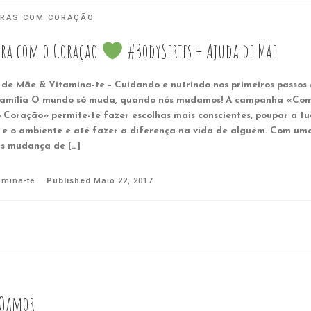
RAS COM CORAÇÃO
ra com o Coração
#BodySeries + Ajuda de Mãe
 de Mãe & Vitamina-te – Cuidando e nutrindo nos primeiros passos
amília O mundo só muda, quando nós mudamos! A campanha «Co
 Coração» permite-te fazer escolhas mais conscientes, poupar a tu
 e o ambiente e até fazer a diferença na vida de alguém. Com um
es mudança de […]
amina-te
Published
Maio 22, 2017
ÃOamor