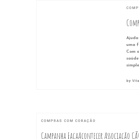
COMP
Comp
Ajuda
uma f
Com o
saúde
simpl
by
Vit
COMPRAS COM CORAÇÃO
Campanha FaçaAcontecer Associação C