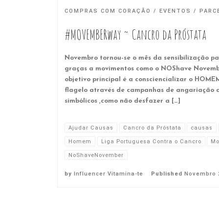
COMPRAS COM CORAÇÃO
EVENTOS
PARC
#MOVEMBERway ~ Cancro da Próstata
Novembro tornou-se o mês da sensibilização pa
graças a movimentos como o NOShave Novemb
objetivo principal é a consciencializar o HOM
flagelo através de campanhas de angariação d
simbólicos ,como não desfazer a […]
Ajudar Causas
Cancro da Próstata
causas
Homem
Liga Portuguesa Contra o Cancro
Mo
NoShaveNovember
by
Influencer Vitamina-te
Published
Novembro 2