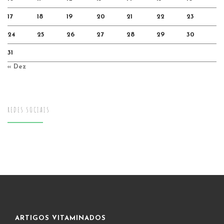
17
18
19
20
21
22
23
24
25
26
27
28
29
30
31
« Dez
REDES SOCIAIS
ARTIGOS VITAMINADOS