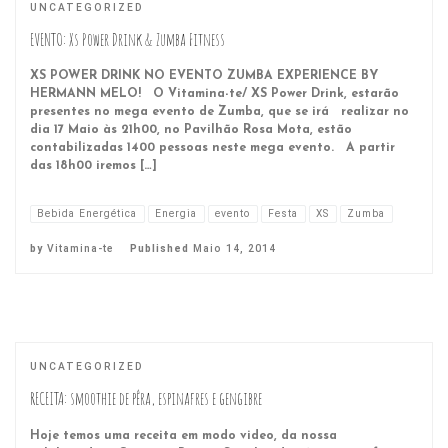
UNCATEGORIZED
EVENTO: Xs Power Drink & Zumba Fitness
XS POWER DRINK NO EVENTO ZUMBA EXPERIENCE BY
HERMANN MELO! O Vitamina-te/ XS Power Drink, estarão
presentes no mega evento de Zumba, que se irá realizar no
dia 17 Maio às 21h00, no Pavilhão Rosa Mota, estão
contabilizadas 1400 pessoas neste mega evento. A partir
das 18h00 iremos […]
Bebida Energética
Energia
evento
Festa
XS
Zumba
by
Vitamina-te
Published
Maio 14, 2014
UNCATEGORIZED
RECEITA: smoothie de pêra, espinafres e gengibre
Hoje temos uma receita em modo video, da nossa