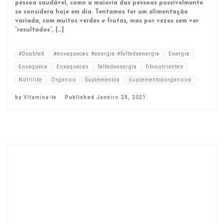
pessoa saudável, como a maioria das pessoas possivelmente
se considera hoje em dia. Tentamos ter um alimentação
variada, com muitos verdes e frutas, mas por vezes sem ver
“resultados”, […]
#DoubleX
#enxaquecas #energia #faltadeenergia
Energia
Enxaqueca
Enxaquecas
faltadeenergia
fitonutrientes
Nutrilite
Organico
Suplementos
suplementosorganicos
by
Vitamina-te
Published
Janeiro 28, 2021