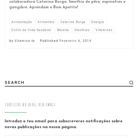
colaboradora Catarina Borga. Smothie de pêra, espinafres e
gangibre. Aprendam e Bom Apetite!
Alimentação
Alimentos
Catarina Borga
Energia
Estilo de Vida Saudável
Receita
Smothies
Vitaminas
by
Vitamina-te
Published
Fevereiro 6, 2014
SEARCH
SUBSCEVE AO BLOG VIA EMAIL
Introduz o teu email para subscreveres notificações sobre
novas publicações na nossa página.
Email