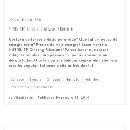
UNCATEGORIZED
SUPLEMENTO: Ginseng Siberiano da Nutrilite
Gostava de ter resistência para tudo? Que tal um pouco de
energia extra? Precisa de mais energia? Experimente o
NUTRILITE Ginseng Siberiano! Parece haver numerosas
soluções rápidas para pessoas ocupadas, cansadas ou
desgastadas. O café e outras bebidas com cafeína são uma
escolha popular, tal como o são as bebidas […]
Cansaço
Energia
Ginseng
Nutrição
Nutrilite
Resistência
Suplemento
by
Vitamina-te
Published
Dezembro 15, 2014