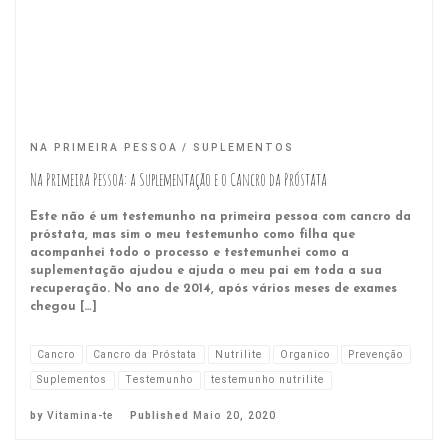
NA PRIMEIRA PESSOA
SUPLEMENTOS
Na Primeira Pessoa: a Suplementação e o Cancro da Próstata
Este não é um testemunho na primeira pessoa com cancro da
próstata, mas sim o meu testemunho como filha que
acompanhei todo o processo e testemunhei como a
suplementação ajudou e ajuda o meu pai em toda a sua
recuperação. No ano de 2014, após vários meses de exames
chegou […]
Cancro
Cancro da Próstata
Nutrilite
Organico
Prevenção
Suplementos
Testemunho
testemunho nutrilite
by
Vitamina-te
Published
Maio 20, 2020