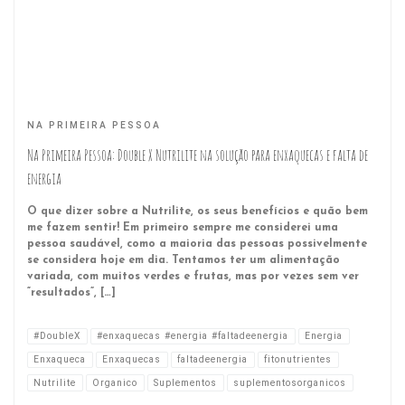
NA PRIMEIRA PESSOA
Na Primeira Pessoa: Double X Nutrilite na solução para enxaquecas e falta de
energia
O que dizer sobre a Nutrilite, os seus benefícios e quão bem
me fazem sentir! Em primeiro sempre me considerei uma
pessoa saudável, como a maioria das pessoas possivelmente
se considera hoje em dia. Tentamos ter um alimentação
variada, com muitos verdes e frutas, mas por vezes sem ver
“resultados”, […]
#DoubleX
#enxaquecas #energia #faltadeenergia
Energia
Enxaqueca
Enxaquecas
faltadeenergia
fitonutrientes
Nutrilite
Organico
Suplementos
suplementosorganicos