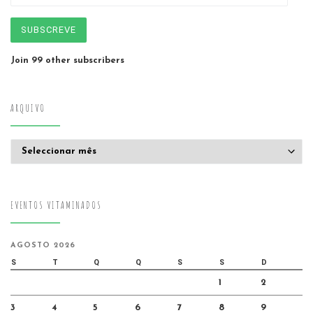
SUBSCREVE
Join 99 other subscribers
ARQUIVO
Arquivo
EVENTOS VITAMINADOS
AGOSTO 2026
S
T
Q
Q
S
S
D
1
2
3
4
5
6
7
8
9