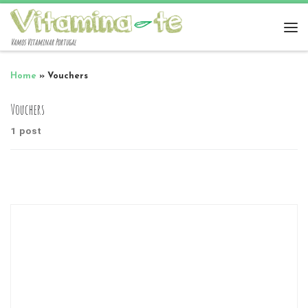
Vamos Vitaminar Portugal
Home
»
Vouchers
Vouchers
1 post