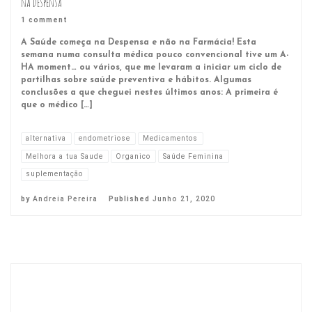
na Despensa
1 comment
A Saúde começa na Despensa e não na Farmácia! Esta
semana numa consulta médica pouco convencional tive um A-
HA moment… ou vários, que me levaram a iniciar um ciclo de
partilhas sobre saúde preventiva e hábitos. Algumas
conclusões a que cheguei nestes últimos anos: A primeira é
que o médico […]
alternativa
endometriose
Medicamentos
Melhora a tua Saude
Organico
Saúde Feminina
suplementação
by
Andreia Pereira
Published
Junho 21, 2020