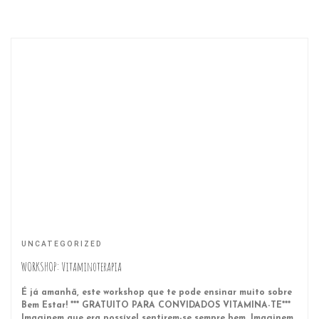
UNCATEGORIZED
WORKSHOP: Vitaminoterapia
É já amanhã, este workshop que te pode ensinar muito sobre
Bem Estar! *** GRATUITO PARA CONVIDADOS VITAMINA-TE***
Imaginem que era possível sentirem-se sempre bem. Imaginem