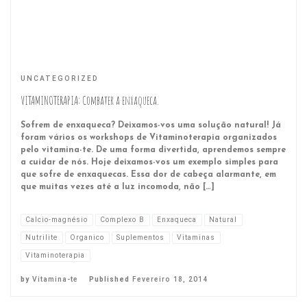
UNCATEGORIZED
VITAMINOTERAPIA: Combater a enxaqueca.
Sofrem de enxaqueca? Deixamos-vos uma solução natural! Já
foram vários os workshops de Vitaminoterapia organizados
pelo vitamina-te. De uma forma divertida, aprendemos sempre
a cuidar de nós. Hoje deixamos-vos um exemplo simples para
que sofre de enxaquecas. Essa dor de cabeça alarmante, em
que muitas vezes até a luz incomoda, não […]
Calcio-magnésio
Complexo B
Enxaqueca
Natural
Nutrilite
Organico
Suplementos
Vitaminas
Vitaminoterapia
by
Vitamina-te
Published
Fevereiro 18, 2014