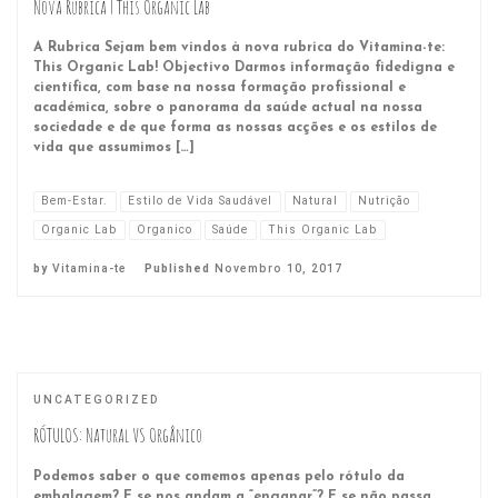
Nova Rubrica | This Organic Lab
A Rubrica Sejam bem vindos à nova rubrica do Vitamina-te:
This Organic Lab! Objectivo Darmos informação fidedigna e
científica, com base na nossa formação profissional e
académica, sobre o panorama da saúde actual na nossa
sociedade e de que forma as nossas acções e os estilos de
vida que assumimos […]
Bem-Estar.
Estilo de Vida Saudável
Natural
Nutrição
Organic Lab
Organico
Saúde
This Organic Lab
by
Vitamina-te
Published
Novembro 10, 2017
UNCATEGORIZED
RÓTULOS: Natural VS Orgânico
Podemos saber o que comemos apenas pelo rótulo da
embalagem? E se nos andam a “enganar”? E se não passa