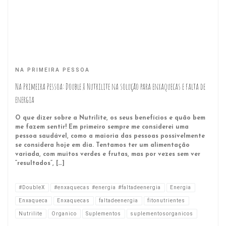
NA PRIMEIRA PESSOA
Na Primeira Pessoa: Double X Nutrilite na solução para enxaquecas e falta de
energia
O que dizer sobre a Nutrilite, os seus benefícios e quão bem
me fazem sentir! Em primeiro sempre me considerei uma
pessoa saudável, como a maioria das pessoas possivelmente
se considera hoje em dia. Tentamos ter um alimentação
variada, com muitos verdes e frutas, mas por vezes sem ver
“resultados”, […]
#DoubleX
#enxaquecas #energia #faltadeenergia
Energia
Enxaqueca
Enxaquecas
faltadeenergia
fitonutrientes
Nutrilite
Organico
Suplementos
suplementosorganicos