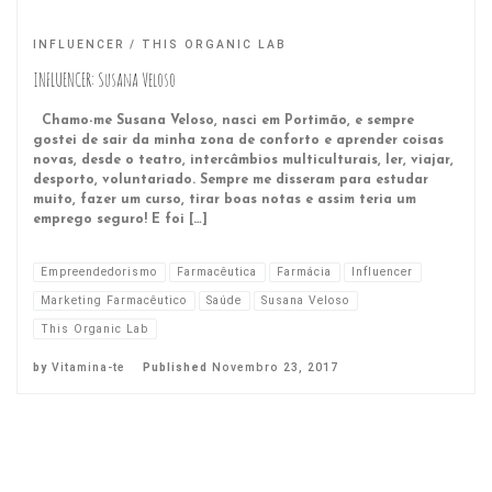
INFLUENCER
THIS ORGANIC LAB
INFLUENCER: Susana Veloso
Chamo-me Susana Veloso, nasci em Portimão, e sempre
gostei de sair da minha zona de conforto e aprender coisas
novas, desde o teatro, intercâmbios multiculturais, ler, viajar,
desporto, voluntariado. Sempre me disseram para estudar
muito, fazer um curso, tirar boas notas e assim teria um
emprego seguro! E foi […]
Empreendedorismo
Farmacêutica
Farmácia
Influencer
Marketing Farmacêutico
Saúde
Susana Veloso
This Organic Lab
by
Vitamina-te
Published
Novembro 23, 2017