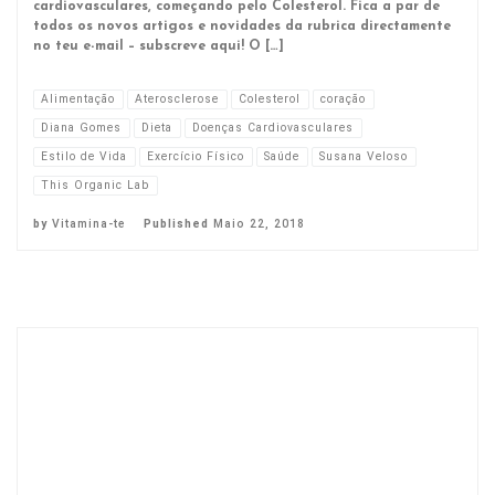
cardiovasculares, começando pelo Colesterol. Fica a par de
todos os novos artigos e novidades da rubrica directamente
no teu e-mail – subscreve aqui! O […]
Alimentação
Aterosclerose
Colesterol
coração
Diana Gomes
Dieta
Doenças Cardiovasculares
Estilo de Vida
Exercício Físico
Saúde
Susana Veloso
This Organic Lab
by
Vitamina-te
Published
Maio 22, 2018