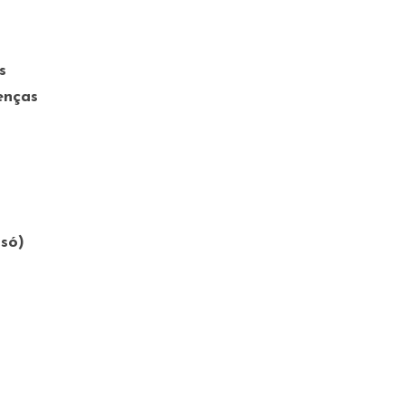
s
enças
 só)