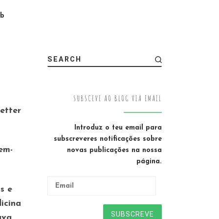
ab
SEARCH
SUBSCEVE AO BLOG VIA EMAIL
etter
Introduz o teu email para
subscreveres notificações sobre
em-
novas publicações na nossa
página.
Email
s e
icina
SUBSCREVE
ava