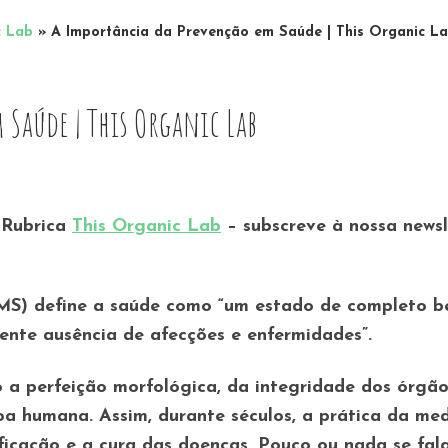
c Lab
»
A Importância da Prevenção em Saúde | This Organic L
Saúde | This Organic Lab
 Rubrica
This Organic Lab
– subscreve à nossa newsl
S) define a saúde como “um estado de completo b
mente ausência de afecções e enfermidades”.
 a perfeição morfológica, da integridade dos órgão
soa humana. Assim, durante séculos, a prática da med
ificação e a cura das doenças. Pouco ou nada se fal