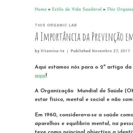
Home
»
Estilo de Vida Saudável
»
This Organi
THIS ORGANIC LAB
A Importância da Prevenção em 
by
Vitamina-te
|
Published
Novembro 27, 2017
Aqui estamos nós para o 2º artigo da
aqui
!
A Organização Mundial de Saúde (OM
estar físico, mental e social e não so
Em 1960, considerava-se a saúde como
aparelhos e equilíbrio mental, na pes
teve como principal objectivo a ident