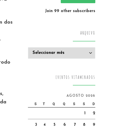
Join 99 other subscribers
m dos
ARQUIVO
.
Arquivo
todo
EVENTOS VITAMINADOS
s,
AGOSTO 2026
ida
S
T
Q
Q
S
S
D
1
2
3
4
5
6
7
8
9