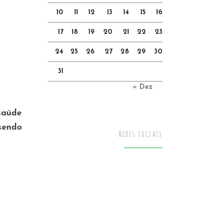
10
11
12
13
14
15
16
17
18
19
20
21
22
23
24
25
26
27
28
29
30
31
« Dez
saúde
 sendo
REDES SOCIAIS