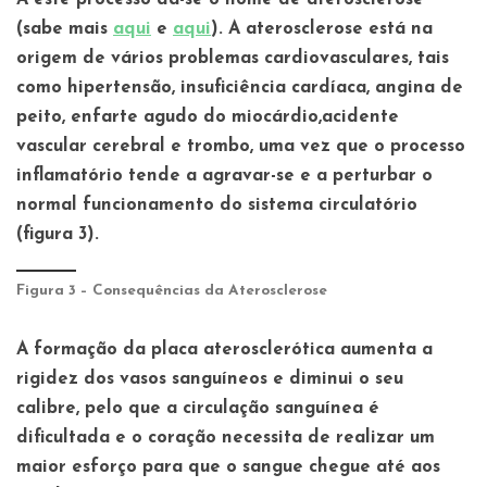
A este processo dá-se o nome de
aterosclerose
(sabe mais
aqui
e
aqui
)
. A aterosclerose está na
origem de vários problemas cardiovasculares, tais
como
hipertensão
,
insuficiência cardíaca
,
angina de
peito
,
enfarte agudo do miocárdio
,
acidente
vascular cerebral
e
trombo
, uma vez que o processo
inflamatório tende a agravar-se e a perturbar o
normal funcionamento do sistema circulatório
(figura 3).
Figura 3 – Consequências da Aterosclerose
A formação da placa aterosclerótica aumenta a
rigidez dos vasos sanguíneos e diminui o seu
calibre, pelo que a circulação sanguínea é
dificultada e o coração necessita de realizar um
maior esforço para que o sangue chegue até aos