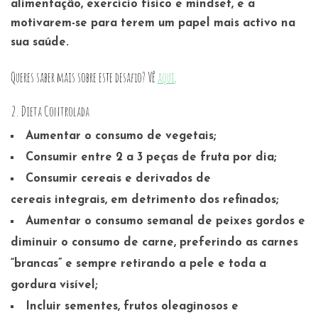
alimentação, exercício físico e mindset, e a
motivarem-se para terem um papel mais activo na
sua saúde.
Queres saber mais sobre este desafio? Vê
aqui
.
2. Dieta Controlada
Aumentar o consumo de
vegetais;
Consumir entre
2 a 3 peças de fruta
por dia;
Consumir cereais e derivados de
cereais
integrais, em detrimento dos refinados;
Aumentar o consumo semanal de
peixes gordos
e
diminuir o consumo de carne, preferindo as carnes
“brancas” e sempre retirando a pele e toda a
gordura visível;
Incluir
sementes
,
frutos oleaginosos
e