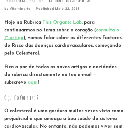
Importância do Colesterol na Saúde | This Organic Lab
by
Vitamina-te
|
Published
Maio 22, 2018
Hoje na Rubrica
This Organic Lab
, para
continuarmos no tema sobre o coração (
consulta o
1º artigo
), vamos falar sobre os diferentes Factores
de Risco das doenças cardiovasculares, começando
pelo Colesterol.
Fica a par de todos os novos artigos e novidades
da rubrica directamente no teu e-mail –
subscreve
aqui
!
O que é o Colesterol?
O colesterol é uma gordura muitas vezes vista como
prejudicial e que ameaça a boa saúde do sistema
cardiovascular.
No entanto, não podemos viver sem