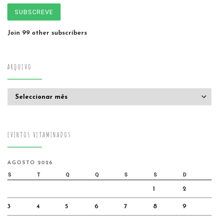
SUBSCREVE
Join 99 other subscribers
ARQUIVO
Arquivo
EVENTOS VITAMINADOS
AGOSTO 2026
S
T
Q
Q
S
S
D
1
2
3
4
5
6
7
8
9