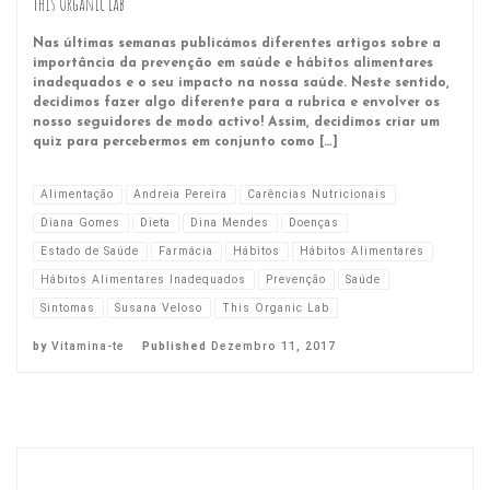
This Organic Lab
Nas últimas semanas publicámos diferentes artigos sobre a
importância da prevenção em saúde e hábitos alimentares
inadequados e o seu impacto na nossa saúde. Neste sentido,
decidimos fazer algo diferente para a rubrica e envolver os
nosso seguidores de modo activo! Assim, decidimos criar um
quiz para percebermos em conjunto como […]
Alimentação
Andreia Pereira
Carências Nutricionais
Diana Gomes
Dieta
Dina Mendes
Doenças
Estado de Saúde
Farmácia
Hábitos
Hábitos Alimentares
Hábitos Alimentares Inadequados
Prevenção
Saúde
Sintomas
Susana Veloso
This Organic Lab
by
Vitamina-te
Published
Dezembro 11, 2017