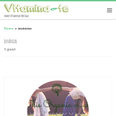
Vamos Vitaminar Portugal
Home
»
insónias
insónias
1 post