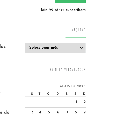
Join 99 other subscribers
ARQUIVO
Arquivo
das
EVENTOS VITAMINADOS
AGOSTO 2026
s
S
T
Q
Q
S
S
D
1
2
de do
3
4
5
6
7
8
9