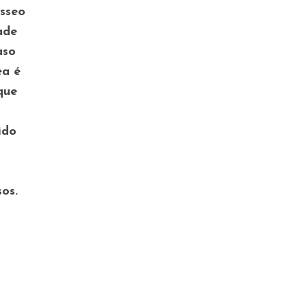
sseo
ade
aso
ea é
que
ido
sos.