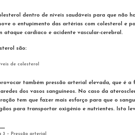
lesterol dentro de níveis saudáveis para que não h
move o entupimento das artérias com colesterol e p
 ataque cardíaco e acidente vascular-cerebral.
sterol são:
veis de colesterol
provocar também pressão arterial elevada, que é a 
paredes dos vasos sanguíneos. No caso da ateroscle
oração tem que fazer mais esforço para que o sang
gãos para transportar oxigénio e nutrientes. Isto le
 3 – Pressão arterial