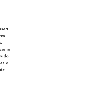
ssea
res
,
 como
evido
es e
 de