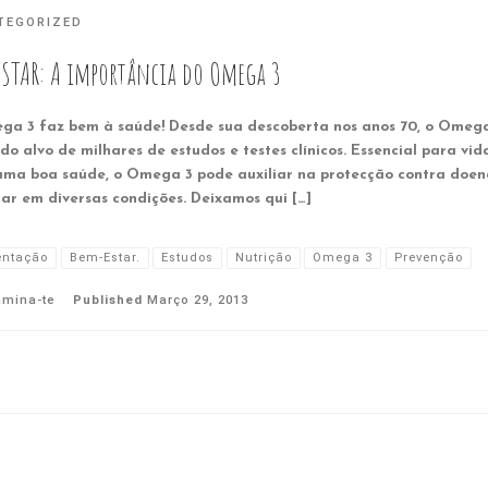
TEGORIZED
ESTAR: A importância do Omega 3
ga 3 faz bem à saúde! Desde sua descoberta nos anos 70, o Omeg
do alvo de milhares de estudos e testes clínicos. Essencial para vid
uma boa saúde, o Omega 3 pode auxiliar na protecção contra doen
ar em diversas condições. Deixamos qui […]
entação
Bem-Estar.
Estudos
Nutrição
Omega 3
Prevenção
amina-te
Published
Março 29, 2013