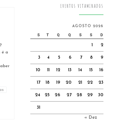
EVENTOS VITAMINADOS
AGOSTO 2026
S
T
Q
Q
S
S
D
1
2
?
 é a
3
4
5
6
7
8
9
saber
10
11
12
13
14
15
16
17
18
19
20
21
22
23
os
24
25
26
27
28
29
30
31
« Dez