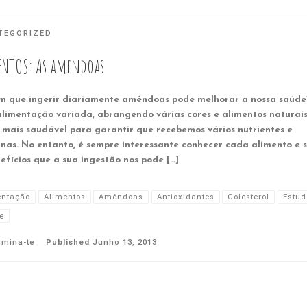
TEGORIZED
ENTOS: As amendoas
m que ingerir diariamente amêndoas pode melhorar a nossa saúde
limentação variada, abrangendo várias cores e alimentos naturais
 mais saudável para garantir que recebemos vários nutrientes e
inas. No entanto, é sempre interessante conhecer cada alimento e 
efícios que a sua ingestão nos pode […]
entação
Alimentos
Amêndoas
Antioxidantes
Colesterol
Estud
e
amina-te
Published
Junho 13, 2013