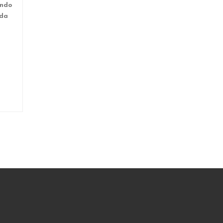
ando
 da