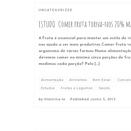
UNCATEGORIZED
ESTUDO: Comer fruta torna-nos 20% ma
A Fruta é essencial para manter um estilo de v
nos ajuda a ser mais produtivos Comer fruta v
organismo de várias formas Numa alimentação
devemos comer no mínimo cinco porções de fru
medimos cada porção? Pelo […]
Alimentação
Alimentos
Bem-Estar.
Concent
Estudos
Frutas e Legumes
Saúde
by
Vitamina-te
Published
Junho 5, 2013