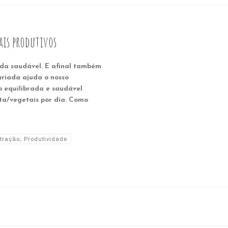
is produtivos
ida saudável. E afinal também
ariada ajuda o nosso
 equilibrada e saudável
ta/vegetais por dia. Como
ração; Produtividade