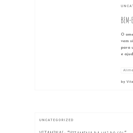
UNCA
BEM-
O ome
vem si
para 
e ajud
Alim
by
Vit
UNCATEGORIZED