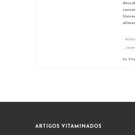
desco
conso
Unive
alime
Alim
Jove
by
Vit
ARTIGOS VITAMINADOS