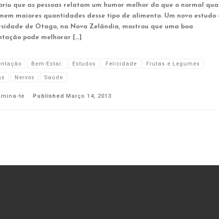
briu que as pessoas relatam um humor melhor do que o normal qu
mem maiores quantidades desse tipo de alimento. Um novo estudo
rsidade de Otago, na Nova Zelândia, mostrou que uma boa
ntação pode melhorar […]
entação
Bem-Estar.
Estudos
Felicidade
Frutas e Legumes
ns
Nervos
Saúde
amina-te
Published
Março 14, 2013