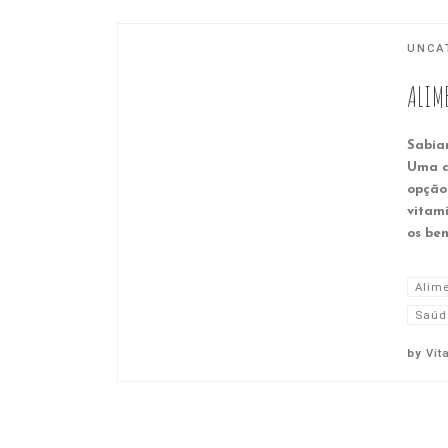
UNCA
ALIM
Sabia
Uma a
opção
vitam
os ben
Alim
Saúd
by
Vit