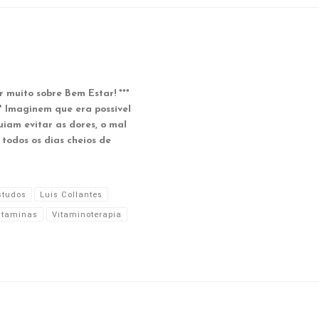
 muito sobre Bem Estar! ***
maginem que era possível
iam evitar as dores, o mal
todos os dias cheios de
studos
Luis Collantes
itaminas
Vitaminoterapia