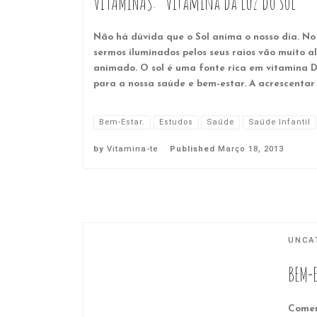
VITAMINAS: “Vitamina da luz do sol”
Não há dúvida que o Sol anima o nosso dia. No 
sermos iluminados pelos seus raios vão muito a
animado. O sol é uma fonte rica em vitamina 
para a nossa saúde e bem-estar. A acrescentar 
Bem-Estar.
Estudos
Saúde
Saúde Infantil
by
Vitamina-te
Published
Março 18, 2013
UNCA
BEM-E
Comer