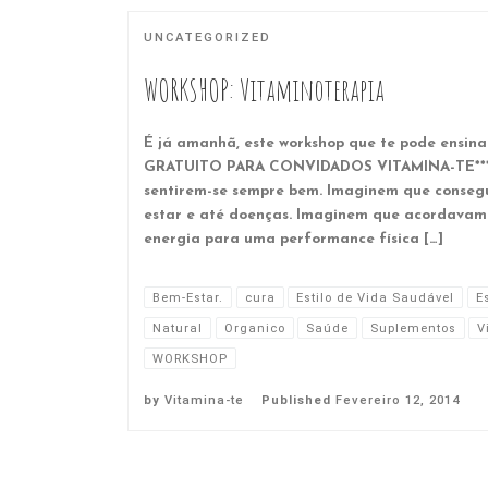
UNCATEGORIZED
WORKSHOP: Vitaminoterapia
É já amanhã, este workshop que te pode ensinar
GRATUITO PARA CONVIDADOS VITAMINA-TE*** I
sentirem-se sempre bem. Imaginem que consegu
estar e até doenças. Imaginem que acordavam 
energia para uma performance física […]
Bem-Estar.
cura
Estilo de Vida Saudável
E
Natural
Organico
Saúde
Suplementos
V
WORKSHOP
by
Vitamina-te
Published
Fevereiro 12, 2014