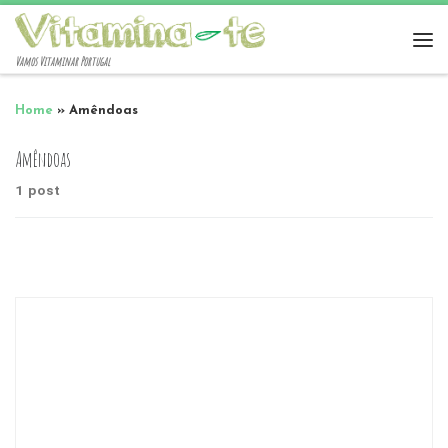
Vamos Vitaminar Portugal
Home
»
Amêndoas
Amêndoas
1 post