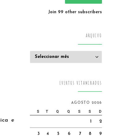
Join 99 other subscribers
ARQUIVO
Arquivo
EVENTOS VITAMINADOS
AGOSTO 2026
S
T
Q
Q
S
S
D
ica e
1
2
3
4
5
6
7
8
9