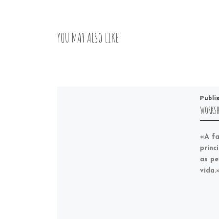
YOU MAY ALSO LIKE
Publi
WORKSH
«A fa
princ
as pe
vida.