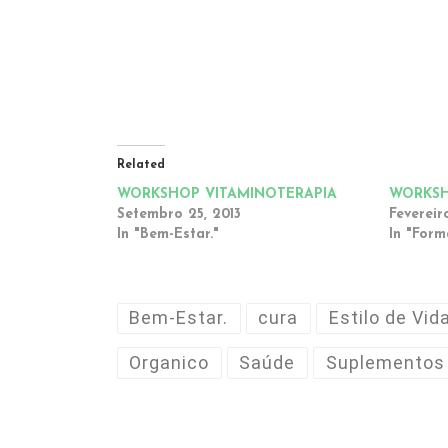
RESERVA LUGAR!
Related
WORKSHOP VITAMINOTERAPIA
WORKSH
Setembro 25, 2013
Fevereiro
In "Bem-Estar."
In "For
Bem-Estar.
cura
Estilo de Vid
Organico
Saúde
Suplementos