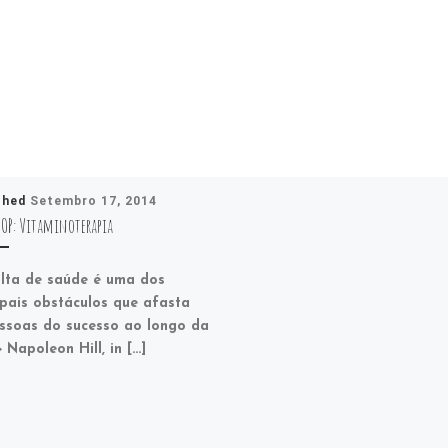
shed
Setembro 17, 2014
OP: Vitaminoterapia
lta de saúde é uma dos
ipais obstáculos que afasta
ssoas do sucesso ao longo da
» Napoleon Hill, in […]