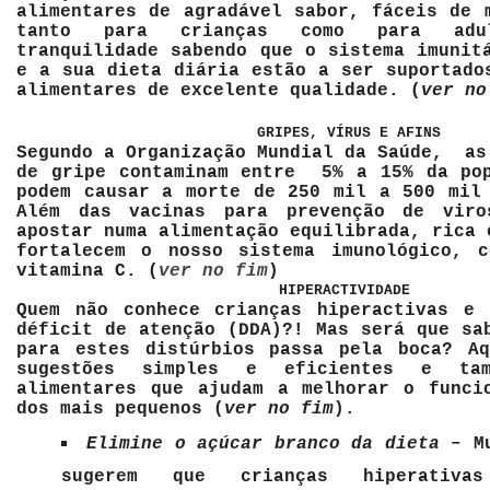
alimentares de agradável sabor, fáceis de 
tanto para crianças como para adul
tranquilidade sabendo que o sistema imunit
e a sua dieta diária estão a ser suportado
alimentares de excelente qualidade. (
ver no
GRIPES, VÍRUS E AFINS
Segundo a Organização Mundial da Saúde, as
de gripe contaminam entre 5% a 15% da pop
podem causar a morte de 250 mil a 500 mil
Além das vacinas para prevenção de vir
apostar numa alimentação equilibrada, rica 
fortalecem o nosso sistema imunológico, 
vitamina C. (
ver no fim
)
HIPERACTIVIDADE
Quem não conhece crianças hiperactivas e 
déficit de atenção (DDA)?! Mas será que sa
para estes distúrbios passa pela boca? Aq
sugestões simples e eficientes e tam
alimentares que ajudam a melhorar o funci
dos mais pequenos (
ver no fim
).
Elimine o açúcar branco da dieta
– M
sugerem que crianças hiperativas