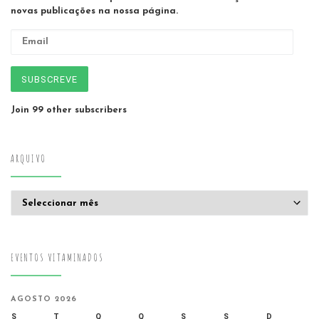
novas publicações na nossa página.
Email
SUBSCREVE
Join 99 other subscribers
ARQUIVO
Arquivo
EVENTOS VITAMINADOS
AGOSTO 2026
S
T
Q
Q
S
S
D