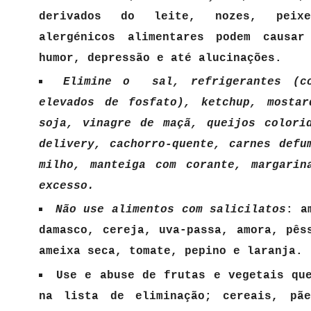
derivados do leite, nozes, peix
alergénicos alimentares podem causar
humor, depressão e até alucinações.
Elimine o sal, refrigerantes (co
elevados de fosfato), ketchup, mostar
soja, vinagre de maçã, queijos colori
delivery, cachorro-quente, carnes defu
milho, manteiga com corante, margarin
excesso.
Não use alimentos com salicilatos
: a
damasco, cereja, uva-passa, amora, pês
ameixa seca, tomate, pepino e laranja.
Use e abuse de frutas e vegetais qu
na lista de eliminação; cereais, pãe