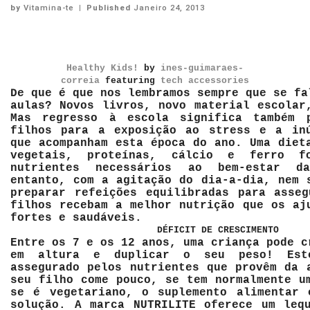
by
Vitamina-te
|
Published
Janeiro 24, 2013
Healthy Kids!
by
ines-guimaraes-
correia
featuring
tech accessories
De que é que nos lembramos sempre que se fa
aulas? Novos livros, novo material escolar
Mas regresso à escola significa também 
filhos para a exposição ao
stress
e a in
que acompanham esta época do ano. Uma diet
vegetais, proteínas, cálcio e ferro f
nutrientes necessários ao bem-estar d
entanto, com a agitação do dia-a-dia, nem 
preparar refeições equilibradas para asse
filhos recebam a melhor nutrição que os aj
fortes e saudáveis.
DÉFICIT DE CRESCIMENTO
Entre os 7 e os 12 anos, uma criança pode c
em altura e duplicar o seu peso! Est
assegurado pelos nutrientes que provêm da 
seu filho come pouco, se tem normalmente u
se é vegetariano, o suplemento alimentar 
solução. A marca NUTRILITE oferece um leq