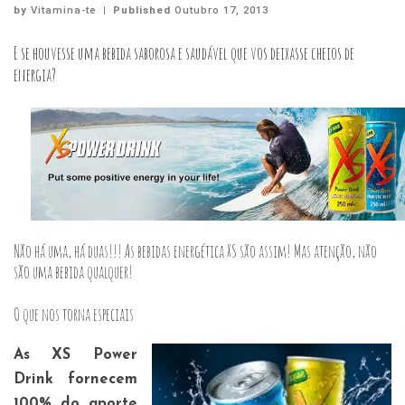
by
Vitamina-te
|
Published
Outubro 17, 2013
E se houvesse uma bebida saborosa e saudável que vos deixasse cheios de
energia?
Não há uma, há duas!!! As bebidas energética XS são assim! Mas atenção, não
são uma bebida qualquer!
O que nos torna especiais
As XS Power
Drink fornecem
100% do aporte