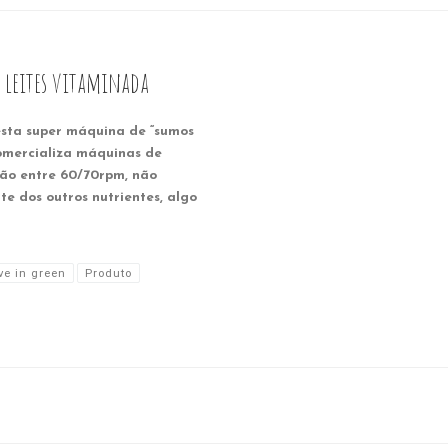
 leites vitaminada
esta super máquina de “sumos
comercializa máquinas de
ão entre 60/70rpm, não
rte dos outros nutrientes, algo
ve in green
Produto