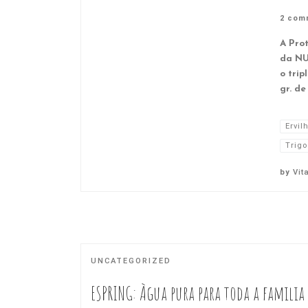
2 com
A Pro
da NU
o trip
gr. de
Ervil
Trigo
by
Vit
UNCATEGORIZED
ESPRING: Àgua pura para toda a familia