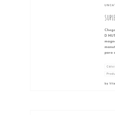
UNCA
SUPL
Chego
D NUTR
magné
manut
para a
Cálci
Produ
by
Vit