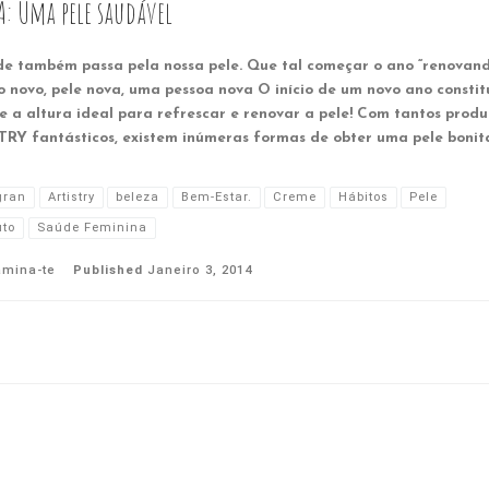
A: Uma pele saudável
de também passa pela nossa pele. Que tal começar o ano “renovan
o novo, pele nova, uma pessoa nova O início de um novo ano constit
e a altura ideal para refrescar e renovar a pele! Com tantos produ
TRY fantásticos, existem inúmeras formas de obter uma pele bonita
ran
Artistry
beleza
Bem-Estar.
Creme
Hábitos
Pele
uto
Saúde Feminina
amina-te
Published
Janeiro 3, 2014