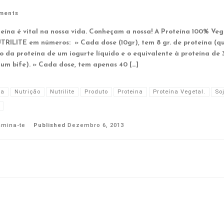
ments
teína é vital na nossa vida. Conheçam a nossa! A Proteína 100% Veg
TRILITE em números: » Cada dose (10gr), tem 8 gr. de proteína (q
lo da proteína de um iogurte líquido e o equivalente à proteína de 
 um bife). » Cada dose, tem apenas 40 […]
ha
Nutrição
Nutrilite
Produto
Proteina
Proteína Vegetal.
So
amina-te
Published
Dezembro 6, 2013