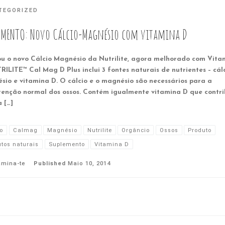
TEGORIZED
EMENTO: Novo Cálcio-Magnésio com vitamina D
u o novo Cálcio Magnésio da Nutrilite, agora melhorado com Vita
ILITE™ Cal Mag D Plus inclui 3 fontes naturais de nutrientes – cálc
sio e vitamina D. O cálcio e o magnésio são necessários para a
enção normal dos ossos. Contém igualmente vitamina D que contri
 […]
o
Calmag
Magnésio
Nutrilite
Orgâncio
Ossos
Produto
tos naturais
Suplemento
Vitamina D
amina-te
Published
Maio 10, 2014