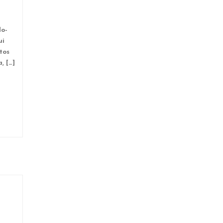
do-
ui
tos
, […]