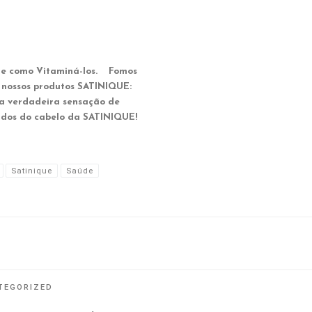
s e como Vitaminá-los. Fomos
 nossos produtos SATINIQUE:
a verdadeira sensação de
ados do cabelo da SATINIQUE!
Satinique
Saúde
TEGORIZED