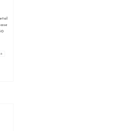
etal
uase
30
ja