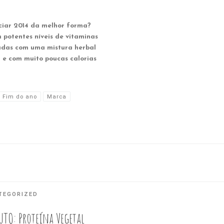
ciar 2014 da melhor forma?
potentes níveis de vitaminas
adas com uma mistura herbal
 e com muito poucas calorias
Fim do ano
Marca
TEGORIZED
UTO: Proteína Vegetal