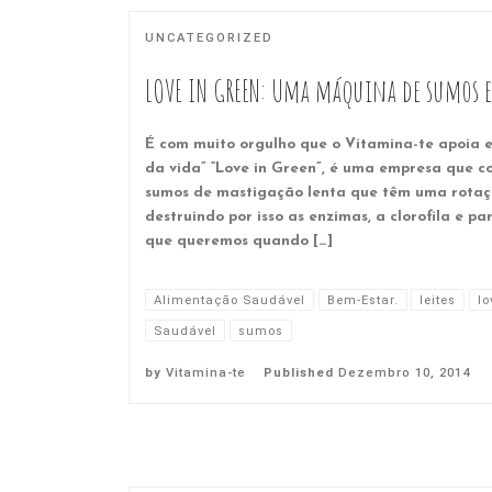
UNCATEGORIZED
LOVE IN GREEN: Uma máquina de sumos e
É com muito orgulho que o Vitamina-te apoia 
da vida” “Love in Green”, é uma empresa que 
sumos de mastigação lenta que têm uma rotaç
destruindo por isso as enzimas, a clorofila e pa
que queremos quando […]
Alimentação Saudável
Bem-Estar.
leites
lo
Saudável
sumos
by
Vitamina-te
Published
Dezembro 10, 2014