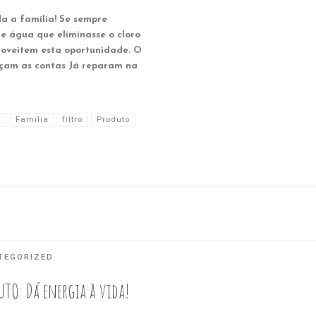
da a família! Se sempre
 água que eliminasse o cloro
roveitem esta oportunidade. O
çam as contas Já reparam na
g
Familia
filtro
Produto
TEGORIZED
UTO: Dá energia à vida!