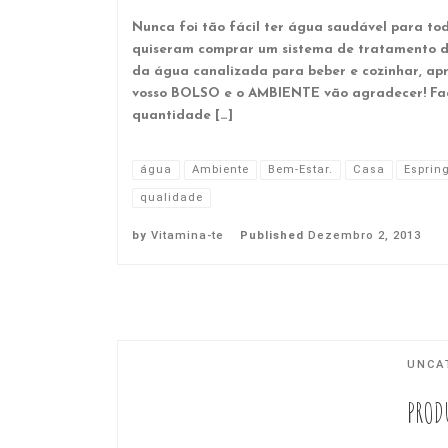
Nunca foi tão fácil ter água saudável para to
quiseram comprar um sistema de tratamento de
da água canalizada para beber e cozinhar, ap
vosso BOLSO e o AMBIENTE vão agradecer! Fa
quantidade […]
água
Ambiente
Bem-Estar.
Casa
Esprin
qualidade
by
Vitamina-te
Published
Dezembro 2, 2013
UNCA
PROD