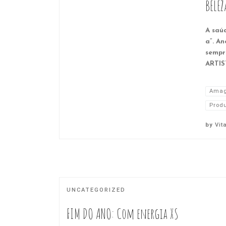
BELEZ
A saú
a”. An
sempr
ARTIS
Amag
Prod
by
Vit
UNCATEGORIZED
FIM DO ANO: Com energia XS