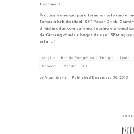
1 comment
Procuram energia para terminar este ano e ini
Temos a bebida ideal. XS™ Power Drink Contém 
B misturadas com cafeína, taurina e aromatiz
de Ginseng chinês e bagas de açaí. SEM açúcar
esta […]
Alegria
Bebida Energética
Energia
Festa
Negócio
Produto
XS
by
Vitamina-te
Published
Dezembro 30, 2013
UNCA
PROD