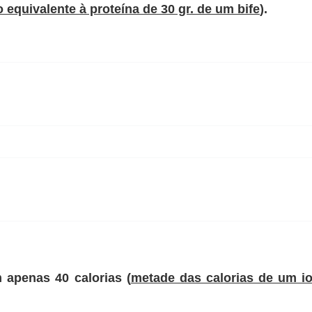
o equivalente à proteína de 30 gr. de um bife
).
m apenas
40 calorias
(
metade das calorias de um io