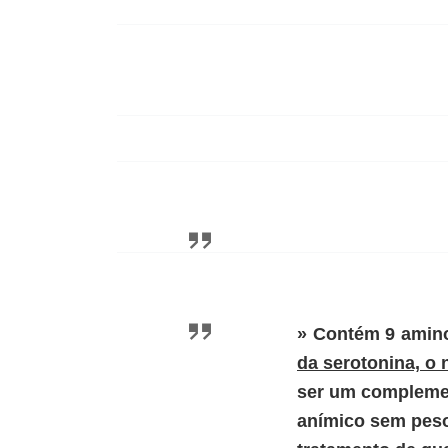
» Contém 9 amino
da serotonina, o
ser um complemen
anímico sem peso