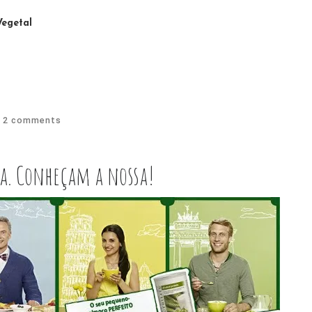
egetal
2 comments
da. Conheçam a nossa!