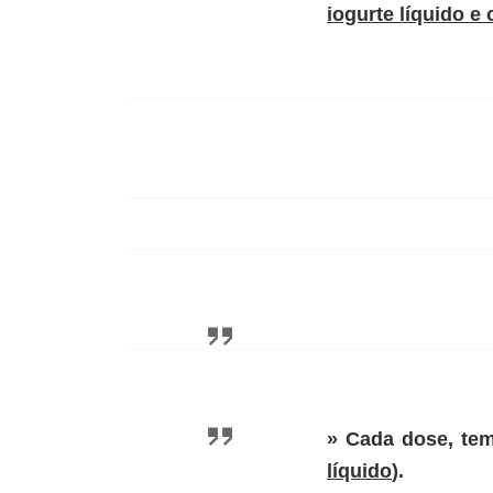
iogurte líquido e 
» Cada dose, te
líquido
).