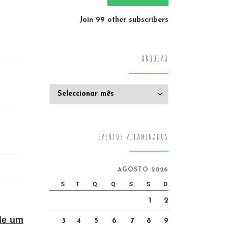
Join 99 other subscribers
ARQUIVO
Arquivo
EVENTOS VITAMINADOS
AGOSTO 2026
S
T
Q
Q
S
S
D
1
2
 de um
3
4
5
6
7
8
9