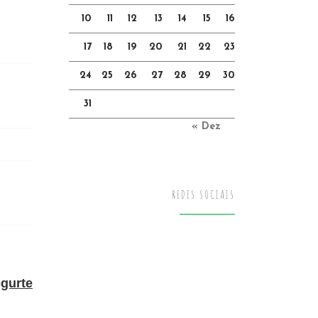
10
11
12
13
14
15
16
17
18
19
20
21
22
23
24
25
26
27
28
29
30
31
« Dez
REDES SOCIAIS
gurte