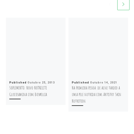
Published
Outubro 25, 2013
Published
Outubro 14, 2021
SUPLEMENTO: Novo NUTRILITE
Na Primeira Pessoa: de acne tardio a
Glucosamina com Boswellia
uma pele nutrida com Artistry Skin
Nutrition