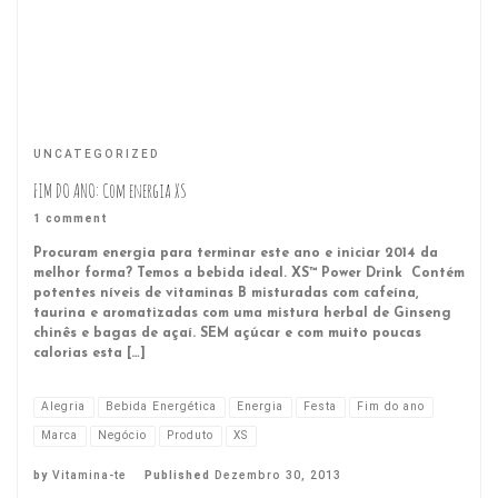
UNCATEGORIZED
FIM DO ANO: Com energia XS
1 comment
Procuram energia para terminar este ano e iniciar 2014 da
melhor forma? Temos a bebida ideal. XS™ Power Drink Contém
potentes níveis de vitaminas B misturadas com cafeína,
taurina e aromatizadas com uma mistura herbal de Ginseng
chinês e bagas de açaí. SEM açúcar e com muito poucas
calorias esta […]
Alegria
Bebida Energética
Energia
Festa
Fim do ano
Marca
Negócio
Produto
XS
by
Vitamina-te
Published
Dezembro 30, 2013