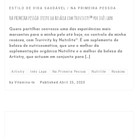
ESTILO DE VIDA SAUDÁVEL
NA PRIMEIRA PESSOA
NA PRIMEIRA PESSOA: Efeito da Rosácea com Truvivity™ por Inês Lapa
Quero partilhar convosco uma das experiências mais
marcantes para a minha pele até hoje, no controlo da minha
rosácea, com Truvivity by Nutrilite™. É um suplemento de
beleza de nutricosmética, que une o melhor da
suplementação orgânica Nutrilite e o melhor da beleza da
Artistry, que actuam em conjunto para […]
Artistry
Inês Lapa
Na Primeira Pessoa
Nutrilite
Rosácea
by
Vitamina-te
Published
Abril 25, 2020