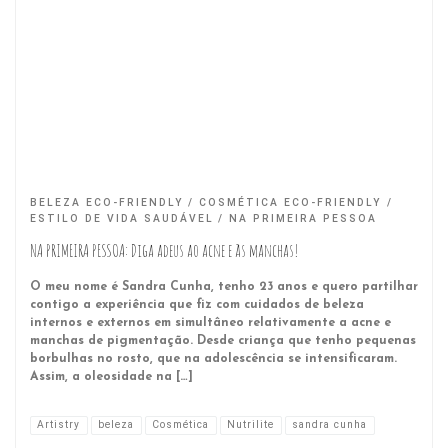
BELEZA ECO-FRIENDLY
COSMÉTICA ECO-FRIENDLY
ESTILO DE VIDA SAUDÁVEL
NA PRIMEIRA PESSOA
NA PRIMEIRA PESSOA: Diga adeus ao acne e às manchas!
O meu nome é Sandra Cunha, tenho 23 anos e quero partilhar
contigo a experiência que fiz com cuidados de beleza
internos e externos em simultâneo relativamente a acne e
manchas de pigmentação. Desde criança que tenho pequenas
borbulhas no rosto, que na adolescência se intensificaram.
Assim, a oleosidade na […]
Artistry
beleza
Cosmética
Nutrilite
sandra cunha