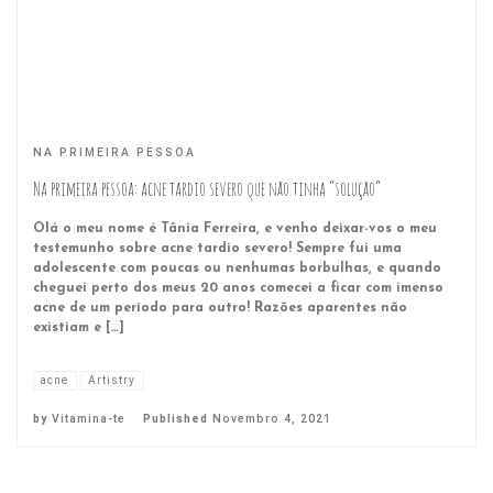
NA PRIMEIRA PESSOA
Na primeira pessoa: acne tardio severo que não tinha “solução”
Olá o meu nome é Tânia Ferreira, e venho deixar-vos o meu
testemunho sobre acne tardio severo! Sempre fui uma
adolescente com poucas ou nenhumas borbulhas, e quando
cheguei perto dos meus 20 anos comecei a ficar com imenso
acne de um período para outro! Razões aparentes não
existiam e […]
acne
Artistry
by
Vitamina-te
Published
Novembro 4, 2021