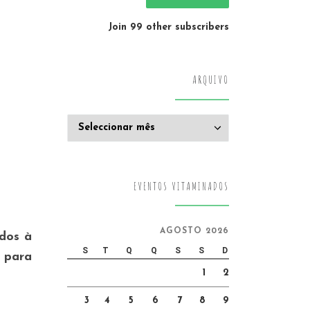
Join 99 other subscribers
ARQUIVO
Arquivo
EVENTOS VITAMINADOS
AGOSTO 2026
dos à
S
T
Q
Q
S
S
D
 para
1
2
3
4
5
6
7
8
9