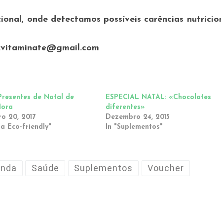
ional, onde detectamos possíveis carências nutricio
l.vitaminate@gmail.com
Presentes de Natal de
ESPECIAL NATAL: «Chocolates
Hora
diferentes»
o 20, 2017
Dezembro 24, 2015
za Eco-friendly"
In "Suplementos"
enda
Saúde
Suplementos
Voucher