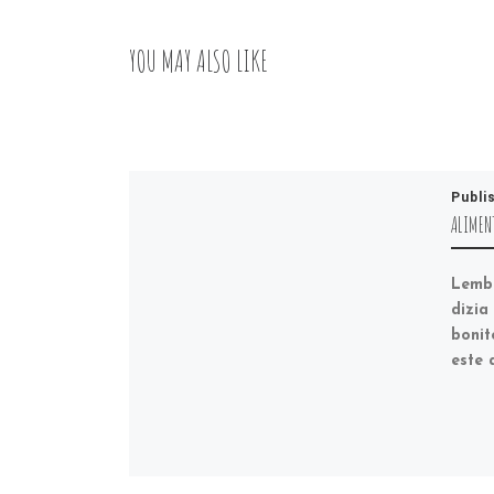
YOU MAY ALSO LIKE
Publi
ALIMENT
Lemb
dizia
bonit
este 