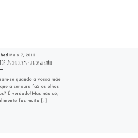
shed
Maio 7, 2013
OS: As cenouras e a nossa saúde
ram-se quando a vossa mãe
 que a cenoura faz os olhos
os? É verdade! Mas não só,
alimento faz muito […]