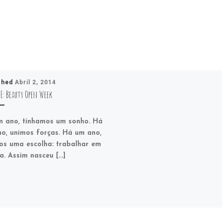
shed
Abril 2, 2014
E: Beauty Open Week
 ano, tínhamos um sonho. Há
o, unimos forças. Há um ano,
os uma escolha: trabalhar em
a. Assim nasceu […]