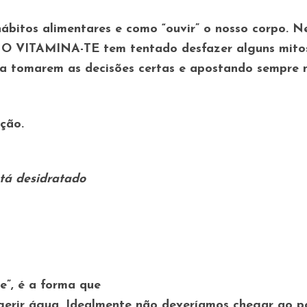
hábitos alimentares e como “ouvir” o nosso corpo. 
. O VITAMINA-TE tem tentado desfazer alguns mito
 a tomarem as decisões certas e apostando sempre 
ção.
tá desidratado
e”, é a forma que
ngerir água. Idealmente não deveríamos chegar ao p