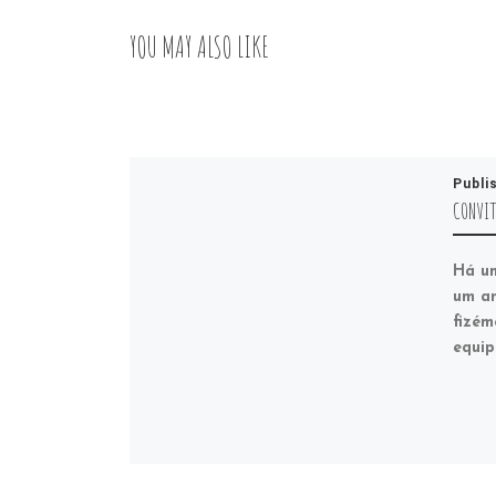
YOU MAY ALSO LIKE
Publi
CONVIT
Há um
um an
fizém
equip