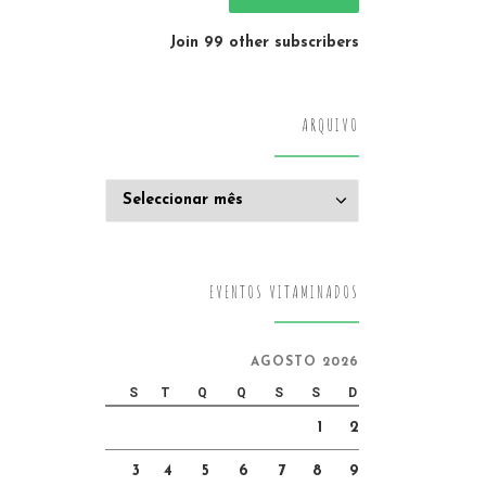
Join 99 other subscribers
ARQUIVO
Arquivo
EVENTOS VITAMINADOS
AGOSTO 2026
S
T
Q
Q
S
S
D
1
2
3
4
5
6
7
8
9