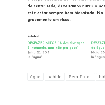
de sentir sede, deveríamos nutrir o n
este estar sempre bem hidratado. No e
gravemente em risco.
Related
DESFAZER MITOS: “A desidratação
DESFAZE
é incómoda, mas não perigosa”
de água
Julho 23, 2013
Maio 28,
In "água"
In "água
água
bebida
Bem-Estar.
hi