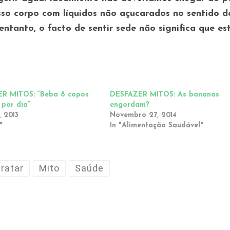
osso corpo com líquidos não açucarados no sentido d
ntanto, o facto de sentir sede não significa que es
R MITOS: “Beba 8 copos
DESFAZER MITOS: As bananas
 por dia”
engordam?
 2013
Novembro 27, 2014
"
In "Alimentação Saudável"
dratar
Mito
Saúde