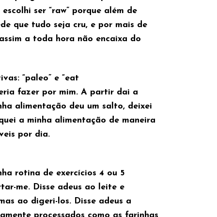
 escolhi ser “raw” porque além de
e que tudo seja cru, e por mais de
 assim a toda hora não encaixa do
vas: “paleo” e “eat
ia fazer por mim. A partir dai a
ha alimentação deu um salto, deixei
oquei a minha alimentação de maneira
veis por dia.
nha rotina de exercícios 4 ou 5
tar-me. Disse adeus ao leite e
mas ao digeri-los. Disse adeus a
camente processados como as farinhas