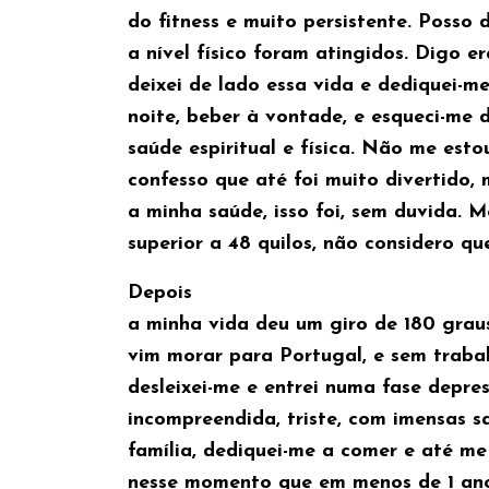
do fitness e muito persistente. Posso 
a nível físico foram atingidos. Digo e
deixei de lado essa vida e dediquei-me
noite, beber à vontade, e esqueci-me
saúde espiritual e física. Não me est
confesso que até foi muito divertido, 
a minha saúde, isso foi, sem duvida.
superior a 48 quilos, não considero qu
Depois
a minha vida deu um giro de 180 graus,
vim morar para Portugal, e sem trabal
desleixei-me e entrei numa fase depress
incompreendida, triste, com imensas 
família, dediquei-me a comer e até me 
nesse momento que em menos de 1 ano 