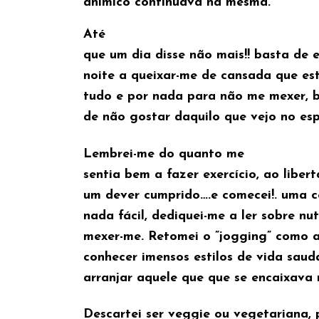
anímico continuava na mesma.
Até
que um dia disse não mais!! basta de 
noite a queixar-me de cansada que est
tudo e por nada para não me mexer, 
de não gostar daquilo que vejo no es
Lembrei-me do quanto me
sentia bem a fazer exercício, ao liber
um dever cumprido….e comecei!. uma c
nada fácil, dediquei-me a ler sobre nu
mexer-me. Retomei o ”jogging” como a
conhecer imensos estilos de vida saudá
arranjar aquele que que se encaixava 
Descartei ser veggie ou vegetariana,