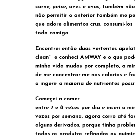
carne, peixe, aves e ovos, também não
não permitir o anterior também me ped
que adore alimentos crus, consumi-los
todo comigo.
Encontrei então duas vertentes apelati
clean” e conheci AMWAY e o que poder
minha vida mudou por completo, a min
de me concentrar-me nas calorias e f
a ingerir a maioria de nutrientes possí
Começei a comer
entre 7 e 8 vezes por dia e inseri a mi
vezes por semana, agora corro até far
alguns derivados, porque tinha proble
todos os produtos refinados ou quimi