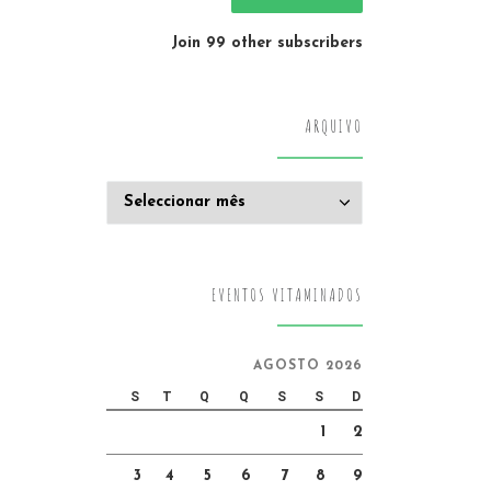
Join 99 other subscribers
ARQUIVO
Arquivo
EVENTOS VITAMINADOS
AGOSTO 2026
S
T
Q
Q
S
S
D
1
2
3
4
5
6
7
8
9