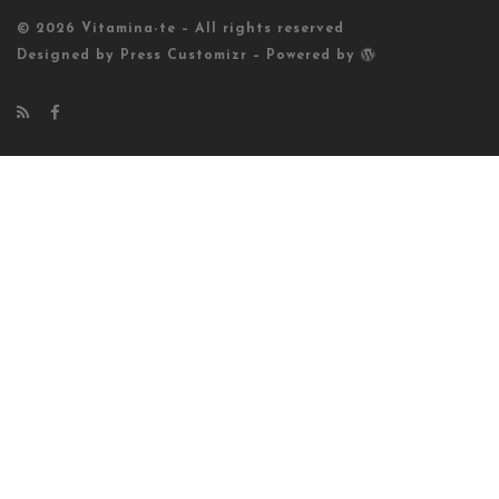
© 2026
Vitamina-te
– All rights reserved
Designed by
Press Customizr
–
Powered by