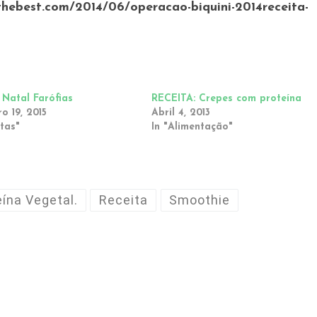
thebest.com/2014/06/operacao-biquini-2014receita-
 Natal Farófias
RECEITA: Crepes com proteína
o 19, 2015
Abril 4, 2013
itas"
In "Alimentação"
eína Vegetal.
Receita
Smoothie