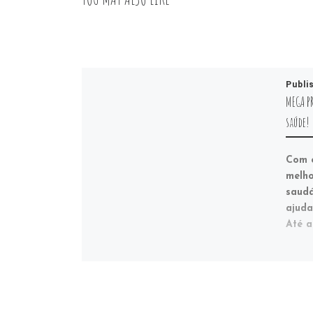
Publi
MEGA P
saúde!
Com o
melho
saud
ajuda
Até a