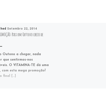
shed
Setembro 22, 2014
ROMOÇÃO: Para um Outono cheio de
 Outono a chegar, nada
r que sentirmos-nos
áveis. O VITAMINA-TE dá uma
, com esta mega promoção!
o final […]