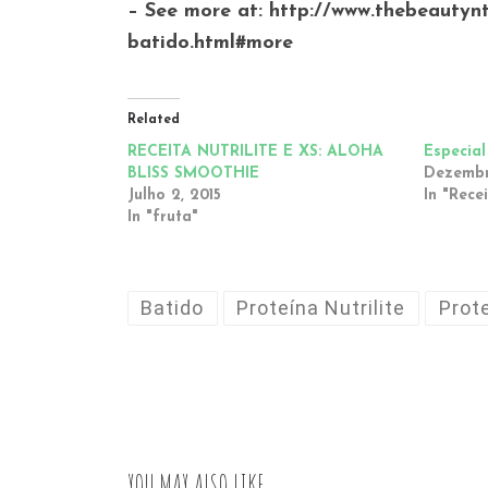
– See more at: http://www.thebeautyn
batido.html#more
Related
RECEITA NUTRILITE E XS: ALOHA
Especial
BLISS SMOOTHIE
Dezembr
Julho 2, 2015
In "Rece
In "fruta"
Batido
Proteína Nutrilite
Prot
YOU MAY ALSO LIKE