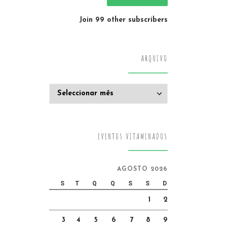
Join 99 other subscribers
ARQUIVO
Arquivo
EVENTOS VITAMINADOS
AGOSTO 2026
S
T
Q
Q
S
S
D
1
2
3
4
5
6
7
8
9