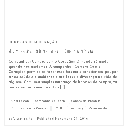
COMPRAS COM CORAÇÃO
Movember & Associação Portuguesa dos Doentes da Próstata
Campanha: «Compra com o Coração» O mundo só muda,
quando nós mudamos! A campanha «Compra Com o
Coração» permite-te fazer escolhas mais conscientes, poupar
a tua saúde e o ambiente e até fazer a diferença na vida de
alguém. Com uma simples mudança de hábitos de compra, tu
podes mudar o mundo à tua […]
APDProstata
campanha solidária
Cancro da Próstata
Compras com o Coração
HYMM
Teamway
Vitamina-te
by
Vitamina-te
Published
Novembro 21, 2016