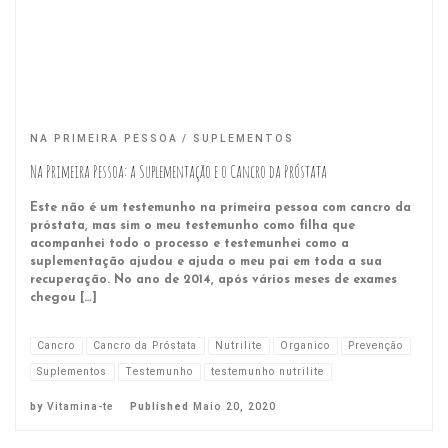
NA PRIMEIRA PESSOA
SUPLEMENTOS
Na Primeira Pessoa: a Suplementação e o Cancro da Próstata
Este não é um testemunho na primeira pessoa com cancro da
próstata, mas sim o meu testemunho como filha que
acompanhei todo o processo e testemunhei como a
suplementação ajudou e ajuda o meu pai em toda a sua
recuperação. No ano de 2014, após vários meses de exames
chegou […]
Cancro
Cancro da Próstata
Nutrilite
Organico
Prevenção
Suplementos
Testemunho
testemunho nutrilite
by
Vitamina-te
Published
Maio 20, 2020