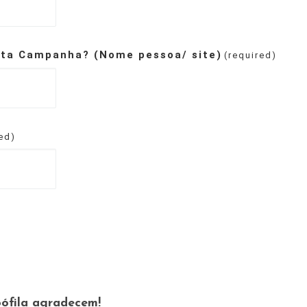
sta Campanha? (Nome pessoa/ site)
(required)
red)
ófila agradecem!