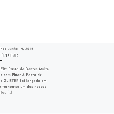
shed
Junho 19, 2016
 Oral Glister
ER™ Pasta de Dentes Multi-
s com Flúor A Pasta de
s GLISTER foi lançada em
e tornou-se um dos nossos
tos […]