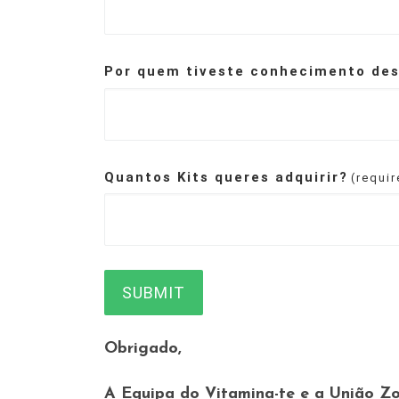
Por quem tiveste conhecimento de
Quantos Kits queres adquirir?
(requi
SUBMIT
Obrigado,
A Equipa do Vitamina-te e a União Zo