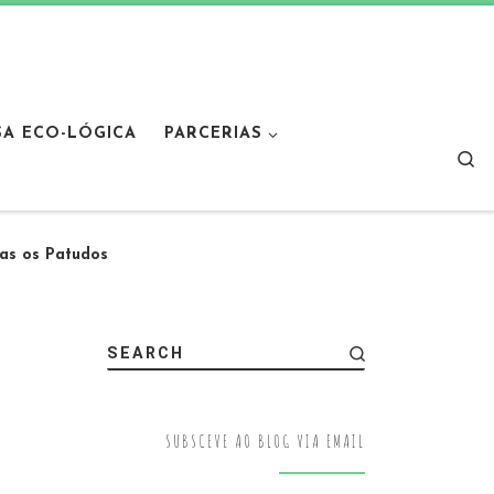
SA ECO-LÓGICA
PARCERIAS
Sear
das os Patudos
SEARCH
SUBSCEVE AO BLOG VIA EMAIL