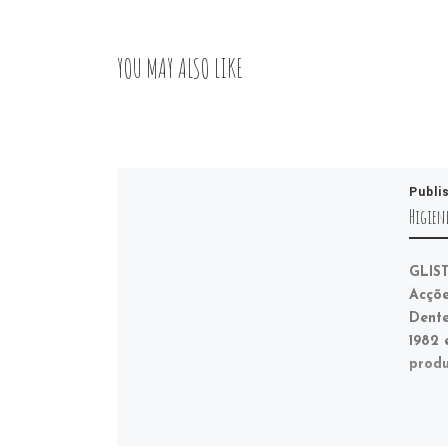
YOU MAY ALSO LIKE
Publi
Higiene
GLIST
Acçõe
Dente
1982 
produ