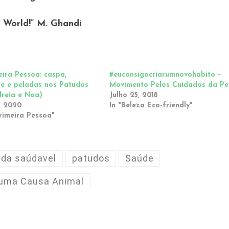
 World!” M. Ghandi
ira Pessoa: caspa,
#euconsigocriarumnovohabito –
te e peladas nos Patudos
Movimento Pelos Cuidados da Pe
dreia e Noa)
Julho 25, 2018
, 2020
In "Beleza Eco-friendly"
rimeira Pessoa"
ida saúdavel
patudos
Saúde
uma Causa Animal