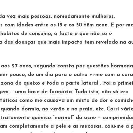
a vez mais pessoas, nomedamente mulheres.
 com idades entre os 15 e os 50 têm acne. E por ma
a hábitos de consumo, o facto é que não só é
 das doenças que mais impacto tem revelado na a
 aos 27 anos, segundo consta por questões hormonai
rmir pouco, de um dia para o outro vi-me com a cara
ona do queixo e toda a parte lateral . Foi a prime
em – uma base de farmácia. Tudo isto, não só era
téticos como me causava um misto de dor e comich
quando dormia, no verão e na praia, etc. Corri vári
o tratamento químico “normal” do acne – comprimido
aram completamente a pele e as mucosas, caiu-me a 