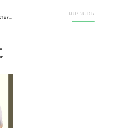
REDES SOCIAIS
ctar…
ão
ar