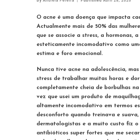
by
Andreia Pereira
|
Published
Abril 28, 2020
O acne é uma doença que impacta cad
Actualmente mais de 50% das mulheres
que se associe a stress, a hormonas, 
esteticamente incomodativo como uma
estima e foro emocional.
Nunca tive acne na adolescência, mas
stress de trabalhar muitas horas e do
completamente cheia de borbulhas na z
vez que usei um produto de maquilhag
altamente incomodativo em termos es
desconforto quando treinava e suava, 
dermatologistas e a muito custo fiz 
antibióticos super fortes que me sec