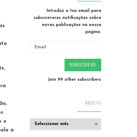
Introduz o teu email para
subscreveres notificações sobre
novas publicações na nossa
is
página.
uto
Email
SUBSCREVE
s,
Join 99 other subscribers
ira
ARQUIVO
ão,
os
Arquivo
s e
pele à