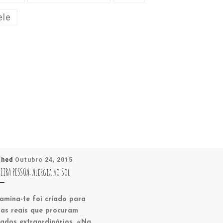
ele
shed
Outubro 24, 2015
EIRA PESSOA: Alergia ao Sol
amina-te foi criado para
as reais que procuram
tados extraordinários. «Na