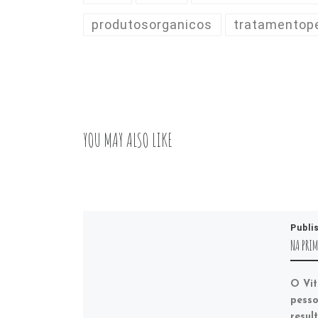
produtosorganicos
tratamentop
YOU MAY ALSO LIKE
Publi
NA PRIM
O Vit
pesso
resul