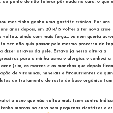
o, ao ponto de não tolerar pôr nada na cara, o que 
sou mas tinha ganho uma gastrite crónica. Por uns
ns anos depois, em 2014/15 voltei a ter nova crise
o voltou, ainda com mais força… eu nem queria acre
ta vez não quis passar pelo mesmo processo de ta
 dizer através da pele. Estava já nessa altura a
gressivas para a minha asma e alergias e conheci a
s acne (sim, as marcas e as manchas que depois fica
o de vitaminas, minerais e fitonutrientes de quin
odutos de tratamento de rosto de base orgânica ta
ratei o acne que não voltou mais (sem contra-indic
ão tenho marcas na cara nem pequenas cicatrizes e e