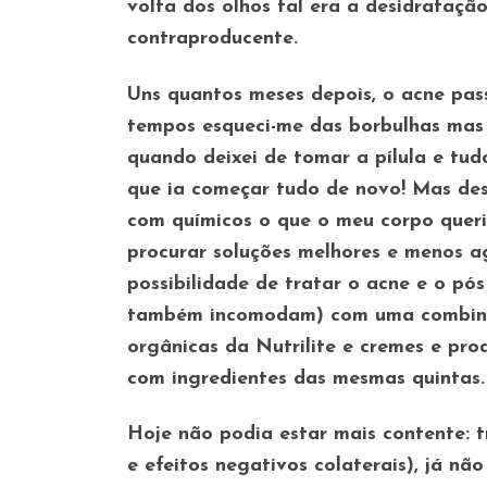
volta dos olhos tal era a desidrataçã
contraproducente.
Uns quantos meses depois, o acne pas
tempos esqueci-me das borbulhas mas u
quando deixei de tomar a pílula e tud
que ia começar tudo de novo! Mas des
com químicos o que o meu corpo queria
procurar soluções melhores e menos a
possibilidade de tratar o acne e o pó
também incomodam) com uma combinaçã
orgânicas da Nutrilite e cremes e pr
com ingredientes das mesmas quintas.
Hoje não podia estar mais contente: t
e efeitos negativos colaterais), já n