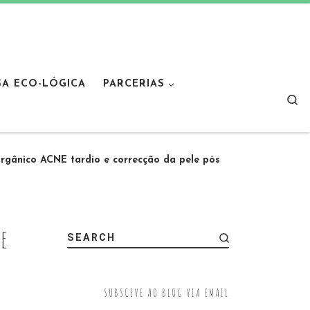
SA ECO-LÓGICA
PARCERIAS
Sear
orgânico ACNE tardio e correcção da pele pós
 e
SEARCH
SUBSCEVE AO BLOG VIA EMAIL