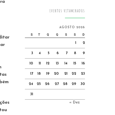
era
EVENTOS VITAMINADOS
AGOSTO 2026
S
T
Q
Q
S
S
D
ditar
1
2
par
3
4
5
6
7
8
9
10
11
12
13
14
15
16
m
17
18
19
20
21
22
23
tas
mbém
24
25
26
27
28
29
30
31
ações
« Dez
stou