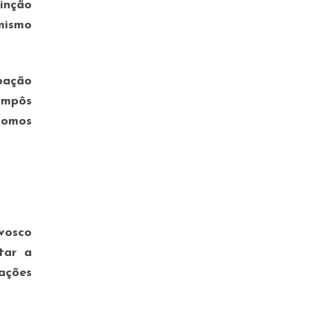
tinção
mismo
pação
impôs
somos
nvosco
tar a
rações