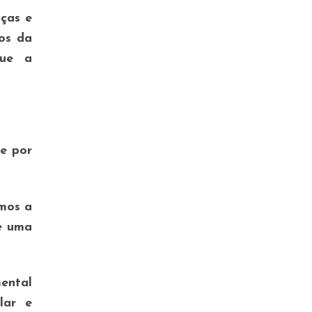
ças e
os da
que a
ue por
mos a
e uma
ental
lar e