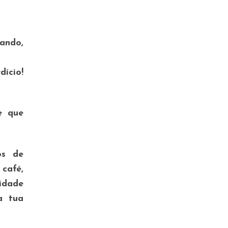
ando,
ício!
e que
os de
 café,
lidade
a tua