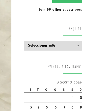
Join 99 other subscribers
ARQUIVO
Arquivo
EVENTOS VITAMINADOS
AGOSTO 2026
S
T
Q
Q
S
S
D
1
2
3
4
5
6
7
8
9