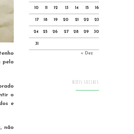
10
11
12
13
14
15
16
17
18
19
20
21
22
23
24
25
26
27
28
29
30
31
tenho
« Dez
m pelo
REDES SOCIAIS
orado
tir o
dos e
, não