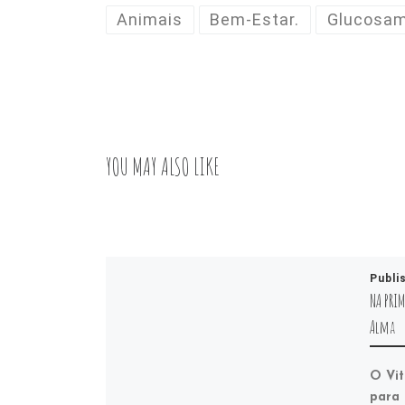
Animais
Bem-Estar.
Glucosam
YOU MAY ALSO LIKE
Publi
NA PRIM
Alma
O Vit
para 