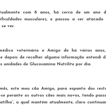
atualmente com 8 anos, há cerca de um ano d
ificuldades musculares, e passou a ser atacado 
 se ver.
dico veterinário e Amigo de há vários anos,
, e depois de recolher alguma informação entendi 
as unidades de
Glucosamina Nutrilite
por dia.
mês, este meu cão Amigo, para espanto dos resta
-se perante os outros cães mais novos, tendo pass
atilha”, a qual mantém atualmente, claro continua