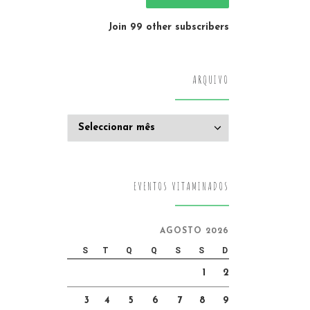
Join 99 other subscribers
ARQUIVO
Arquivo
EVENTOS VITAMINADOS
AGOSTO 2026
S
T
Q
Q
S
S
D
1
2
3
4
5
6
7
8
9