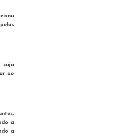
eixou
pelos
 cuja
dar ao
ntes,
ado a
ndo a