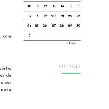
10
11
12
13
14
15
16
17
18
19
20
21
22
23
24
25
26
27
28
29
30
31
, com
« Dez
REDES SOCIAIS
porte,
es de
a ser
 nova