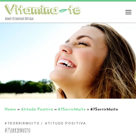
Vamos Vitaminar Portugal
Home
»
Atitude Positiva
»
#7SorrirMuito
»
#7SorrirMuito
#7SORRIRMUITO
ATITUDE POSITIVA
#7SorrirMuito