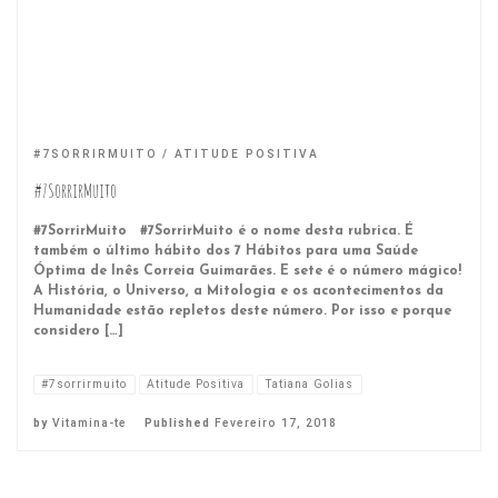
#7SORRIRMUITO
ATITUDE POSITIVA
#7SorrirMuito
#7SorrirMuito #7SorrirMuito é o nome desta rubrica. É
também o último hábito dos 7 Hábitos para uma Saúde
Óptima de Inês Correia Guimarães. E sete é o número mágico!
A História, o Universo, a Mitologia e os acontecimentos da
Humanidade estão repletos deste número. Por isso e porque
considero […]
#7sorrirmuito
Atitude Positiva
Tatiana Golias
by
Vitamina-te
Published
Fevereiro 17, 2018