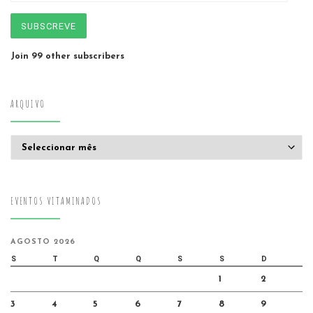
SUBSCREVE
Join 99 other subscribers
ARQUIVO
Arquivo
EVENTOS VITAMINADOS
AGOSTO 2026
S
T
Q
Q
S
S
D
1
2
3
4
5
6
7
8
9