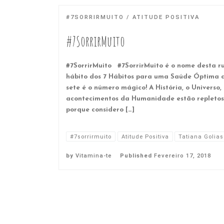
#7SORRIRMUITO
ATITUDE POSITIVA
#7SorrirMuito
#7SorrirMuito #7SorrirMuito é o nome desta r
hábito dos 7 Hábitos para uma Saúde Óptima d
sete é o número mágico! A História, o Universo,
acontecimentos da Humanidade estão repletos 
porque considero […]
#7sorrirmuito
Atitude Positiva
Tatiana Golias
by
Vitamina-te
Published
Fevereiro 17, 2018