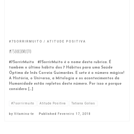
#7SORRIRMUITO
ATITUDE POSITIVA
#7SorrirMuito
#7SorrirMuito #7SorrirMuito é o nome desta rubrica. É
também o último hábito dos 7 Hábitos para uma Saúde
Óptima de Inês Correia Guimarães. E sete é o número mágico!
A História, o Universo, a Mitologia e os acontecimentos da
Humanidade estão repletos deste número. Por isso e porque
considero […]
#7sorrirmuito
Atitude Positiva
Tatiana Golias
by
Vitamina-te
Published
Fevereiro 17, 2018