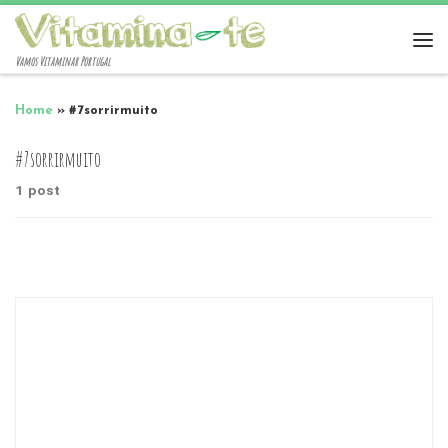
Vamos Vitaminar Portugal
Home
»
#7sorrirmuito
#7sorrirmuito
1 post