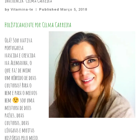
INFLUENCER: Celma Carreira
by
Vitamina-te
|
Published
Março 5, 2018
Holísticamente por Celma Carreira
Olá! Sou nativa
portuguesa
nascida e crescida
na Alemanha, o
que faz de mim
um híbrido de duas
culturas! Para o
bem e para o menos
bem
sou uma
mistura de dois
países, duas
culturas, duas
línguas e muitas
histórias pelo meio.