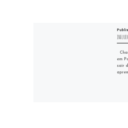
Publi
INFLUE
Cham
em Po
sair 
apren