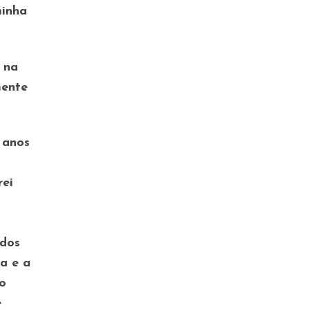
minha
s na
mente
 anos
rei
udos
a e a
 o
e