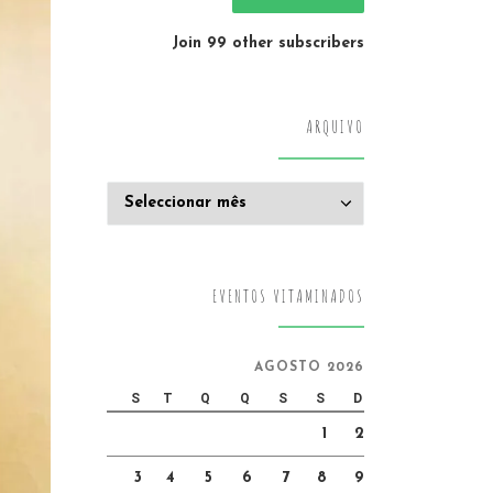
Join 99 other subscribers
ARQUIVO
Arquivo
EVENTOS VITAMINADOS
AGOSTO 2026
S
T
Q
Q
S
S
D
1
2
3
4
5
6
7
8
9