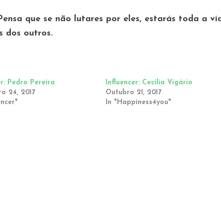
Pensa que se não lutares por eles, estarás toda a vi
s dos outros.
er: Pedro Pereira
Influencer: Cecília Vigário
o 24, 2017
Outubro 21, 2017
encer"
In "Happiness4you"