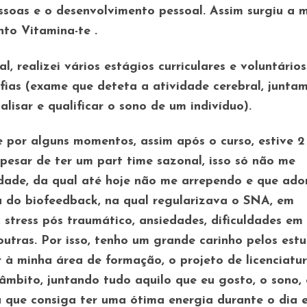
ssoas e o desenvolvimento pessoal. Assim surgiu a 
to Vitamina-te .
, realizei vários estágios curriculares e voluntário
fias (exame que deteta a atividade cerebral, junta
lisar e qualificar o sono de um indivíduo).
 por alguns momentos, assim após o curso, estive 2
esar de ter um part time sazonal, isso só não me
ade, da qual até hoje não me arrependo e que ado
a do biofeedback, na qual regularizava o SNA, em
 stress pós traumático, ansiedades, dificuldades em
outras. Por isso, tenho um grande carinho pelos est
 à minha área de formação, o projeto de licenciatur
âmbito, juntando tudo aquilo que eu gosto, o sono,
 que consiga ter uma ótima energia durante o dia 