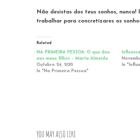
Não desistas dos teus sonhos, nunca! 
trabalhar para concretizares os sonho
Related
NA PRIMEIRA PESSOA: O que dou
Influenc
aos meus filhos – Marta Almeida
Novembr
Outubro 24, 2015
In "Influ
In "Na Primeira Pessoa"
YOU MAY ALSO LIKE