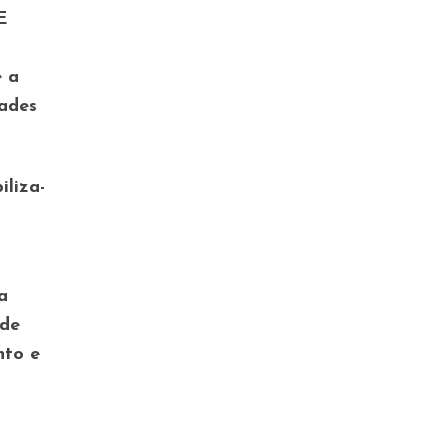
E
e a
dades
iliza-
a
ade
nto e