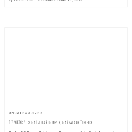
by
Vitamina-te
Published
Julho 23, 2018
UNCATEGORIZED
DESPORTO: Surf na Escola Pontoeste, na Praia da Torreira