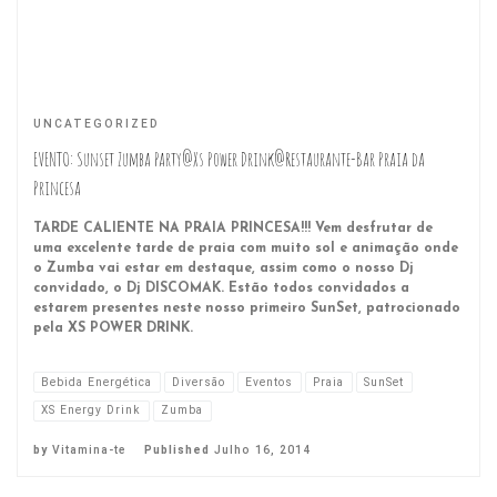
UNCATEGORIZED
EVENTO: Sunset Zumba Party@Xs Power Drink@Restaurante-Bar Praia da
Princesa
TARDE CALIENTE NA PRAIA PRINCESA!!! Vem desfrutar de
uma excelente tarde de praia com muito sol e animação onde
o Zumba vai estar em destaque, assim como o nosso Dj
convidado, o Dj DISCOMAK. Estão todos convidados a
estarem presentes neste nosso primeiro SunSet, patrocionado
pela XS POWER DRINK.
Bebida Energética
Diversão
Eventos
Praia
SunSet
XS Energy Drink
Zumba
by
Vitamina-te
Published
Julho 16, 2014