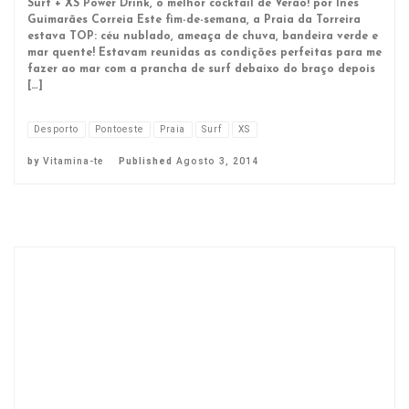
Surf + XS Power Drink, o melhor cocktail de Verão! por Inês
Guimarães Correia Este fim-de-semana, a Praia da Torreira
estava TOP: céu nublado, ameaça de chuva, bandeira verde e
mar quente! Estavam reunidas as condições perfeitas para me
fazer ao mar com a prancha de surf debaixo do braço depois
[…]
Desporto
Pontoeste
Praia
Surf
XS
by
Vitamina-te
Published
Agosto 3, 2014