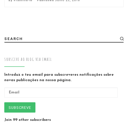
by
Vitamina-te
Published
Julho 23, 2018
SEARCH
SUBSCEVE AO BLOG VIA EMAIL
Introduz o teu email para subscreveres notificações sobre
novas publicações na nossa página.
Email
SUBSCREVE
Join 99 other subscribers