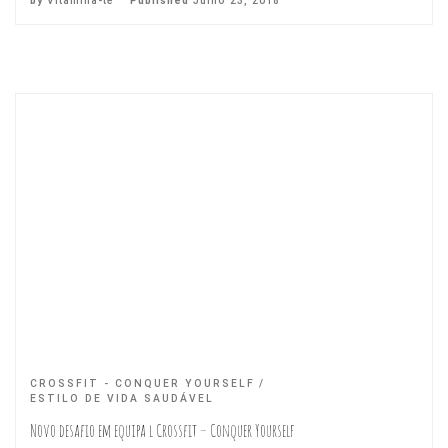
by
Vitamina-te
Published
Julho 23, 2018
CROSSFIT - CONQUER YOURSELF
ESTILO DE VIDA SAUDÁVEL
Novo desafio em equipa l Crossfit – Conquer Yourself