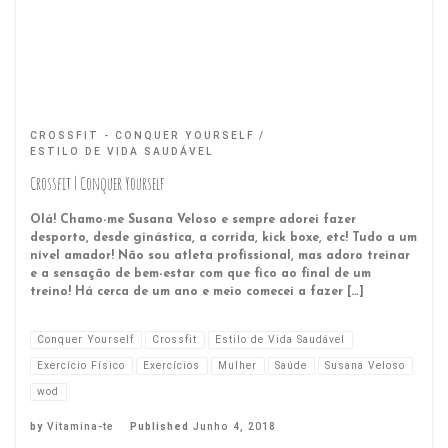
CROSSFIT - CONQUER YOURSELF
ESTILO DE VIDA SAUDÁVEL
Crossfit | Conquer Yourself
Olá! Chamo-me Susana Veloso e sempre adorei fazer
desporto, desde ginástica, a corrida, kick boxe, etc! Tudo a um
nível amador! Não sou atleta profissional, mas adoro treinar
e a sensação de bem-estar com que fico ao final de um
treino! Há cerca de um ano e meio comecei a fazer […]
Conquer Yourself
Crossfit
Estilo de Vida Saudável
Exercício Físico
Exercícios
Mulher
Saúde
Susana Veloso
wod
by
Vitamina-te
Published
Junho 4, 2018