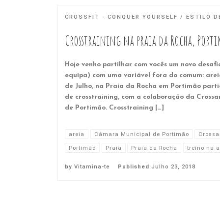
CROSSFIT - CONQUER YOURSELF
ESTILO D
Crosstraining na praia da Rocha, Port
Hoje venho partilhar com vocês um novo desafi
equipa) com uma variável fora do comum: areia
de Julho, na Praia da Rocha em Portimão part
de crosstraining, com a colaboração da Cross
de Portimão. Crosstraining […]
areia
Câmara Municipal de Portimão
Crossa
Portimão
Praia
Praia da Rocha
treino na a
by
Vitamina-te
Published
Julho 23, 2018