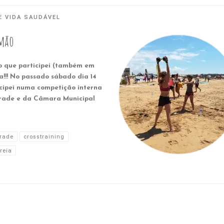
E VIDA SAUDÁVEL
imão
o que participei (também em
!!! No passado sábado dia 14
icipei numa competição interna
arade e da Câmara Municipal
rade
crosstraining
reia