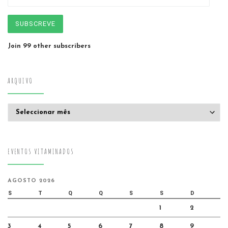
SUBSCREVE
Join 99 other subscribers
ARQUIVO
Arquivo
EVENTOS VITAMINADOS
AGOSTO 2026
S
T
Q
Q
S
S
D
1
2
3
4
5
6
7
8
9