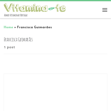
Vamos Vitaminar Portugal
Home
»
Francisca Guimarães
Francisca Guimarães
1 post