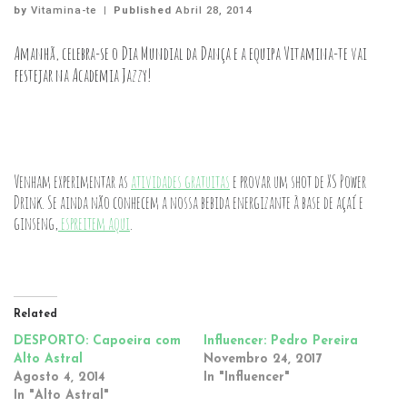
by
Vitamina-te
|
Published
Abril 28, 2014
Amanhã, celebra-se o Dia Mundial da Dança e a equipa Vitamina-te vai
festejar na Academia Jazzy!
Venham experimentar as
atividades gratuitas
e provar um shot de XS Power
Drink. Se ainda não conhecem a nossa bebida energizante à base de açaí e
ginseng,
espreitem aqui
.
Related
DESPORTO: Capoeira com
Influencer: Pedro Pereira
Alto Astral
Novembro 24, 2017
Agosto 4, 2014
In "Influencer"
In "Alto Astral"