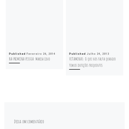
Published
Fevereiro 26, 2014
Published
Julho 24, 2013
NA PRIMEIRA PESSOA: Marisa Lino
VITAMINAS: O que nos falta quando
temos infeções frequentes
Deixa um comentário